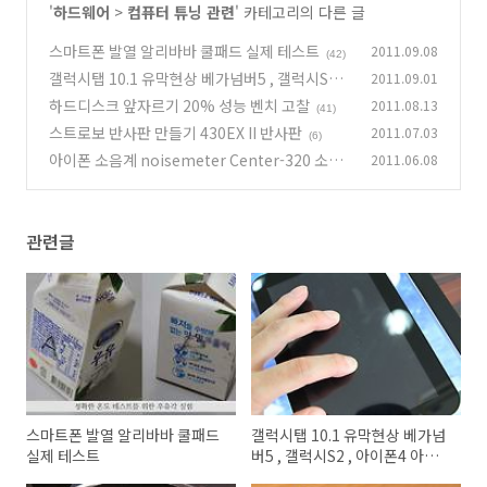
'
하드웨어
>
컴퓨터 튜닝 관련
' 카테고리의 다른 글
스마트폰 발열 알리바바 쿨패드 실제 테스트
2011.09.08
(42)
갤럭시탭 10.1 유막현상 베가넘버5 , 갤럭시S2 ,
2011.09.01
아이폰4 아이패드2 살펴보기
하드디스크 앞자르기 20% 성능 벤치 고찰
2011.08.13
(16)
(41)
스트로보 반사판 만들기 430EX II 반사판
2011.07.03
(6)
아이폰 소음계 noisemeter Center-320 소음
2011.06.08
계 비교
(7)
관련글
스마트폰 발열 알리바바 쿨패드
갤럭시탭 10.1 유막현상 베가넘
실제 테스트
버5 , 갤럭시S2 , 아이폰4 아이
패드2 살펴보기