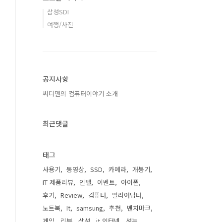
삼성SDI
여행/사진
공지사항
씨디맨의 컴퓨터이야기 소개
최근댓글
태그
사용기
동영상
SSD
카메라
개봉기
IT 제품리뷰
인텔
이벤트
아이폰
후기
Review
컴퓨터
얼리어답터
노트북
It
samsung
추천
벤치마크
게임
리뷰
삼성
it 인터넷
성능