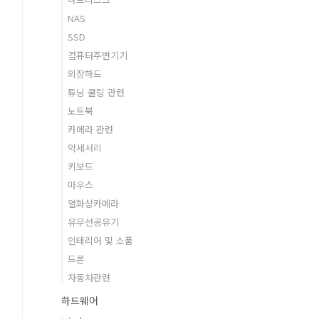
NAS
SSD
컴퓨터주변기기
외장하드
튜닝 쿨링 관련
노트북
카메라 관련
악세서리
키보드
마우스
열화상카메라
유무선공유기
인테리어 및 소품
드론
자동차관련
하드웨어