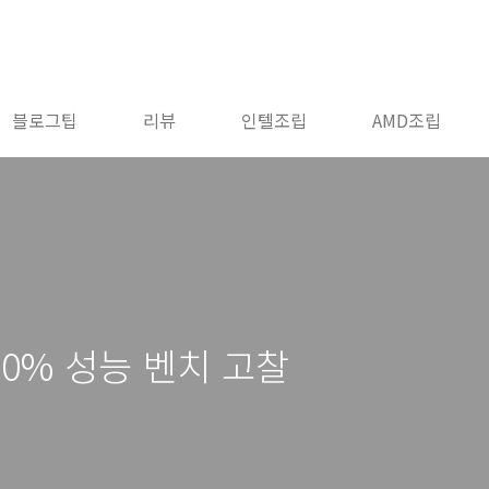
블로그팁
리뷰
인텔조립
AMD조립
0% 성능 벤치 고찰