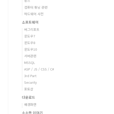
뉴스
컴퓨터 튜닝 관련
하드웨어 사전
소프트웨어
버그리포트
윈도우7
윈도우8
윈도우10
서버관련
MSSQL
ASP / JS / CSS / C#
3rd Part
Security
포토샵
다운로드
배경화면
소소한 이야기