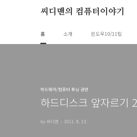
본문 바로가기
씨디맨의 컴퓨터이야기
홈
소개
윈도우10/11팁
하드웨어/컴퓨터 튜닝 관련
하드디스크 앞자르기 2
by 씨디맨
2011. 8. 13.