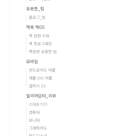
유용한_팁
블로그_팁
맥북 맥OS
맥 관련 리뷰
맥 프로그래밍
맥관련 유용한 팁
모바일
안드로이드 어플
애플 iOS 어플
갤럭시 S3
얼리어답터_리뷰
스마트기기
컴퓨터
모니터
그래픽카드
하드디스크