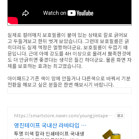
실제로 컬러매치 보호필름이 붙여 있는 상태로 칼로 긁어보
고 두들겨보고 한뒤 벗겨 보았습니다. 그런데 보호필름은 긁
히더라도 실제 액정은 멀쩡하더군요. 보호필름이 두껍기 때
문입니다. 근데 아예 강도를 4H 이상으로 올려서 뾰족한것에
도 더 안긁히면 좋겠다는 생각은 들긴 하더군요. 물론 화면 자
체를 보호하는 효과는 최고였습니다.
아이패드2 기존 색이 맘에 안들거나 다른색으로 바꿔서 기분
전환을 해보고 싶은 분들은 한번 해보시기 바랍니다.
https://smartstore.naver.com/youngjintape_
광고
mall
영진테이프 국내산 라바타입 고
퀄리티 선명한 색감
투명 미색 칼라 인쇄테이프 국내생