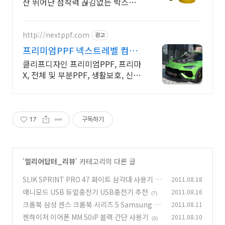
산 뛰어난 점착력 끊김없는 박스테
이프 제작 로고테이프 컬러테이프
품질보장 품질관리 국산제조
http://nextppf.com
광고
프리미엄PPF 넥스트레벨 컴퓨
터재단PPF전문업체
클리프디자인 프리미엄PPF, 프리마
X, 전체 및 부분PPF, 생활보호, 신차
검수
17
구독하기
'
얼리어답터_리뷰
' 카테고리의 다른 글
SLIK SPRINT PRO 47 화이트 삼각대 사용기
2011.08.18
(1
애니모드 USB 듀얼충전기 USB충전기 추천
2011.08.16
2)
(7)
크롬북 삼성 센스 크롬북 시리즈 5 Samsung C
2011.08.11
hromebook 개봉기
젠하이저 이어폰 MM 50iP 블랙 간단 사용기
2011.08.10
(37)
(3)