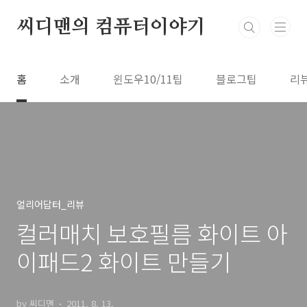
본문 바로가기
씨디맨의 컴퓨터이야기
홈
소개
윈도우10/11팁
블로그팁
리
얼리어답터_리뷰
컬러매치 보호필름 화이트 아
이패드2 화이트 만들기
by 씨디맨
2011. 8. 13.