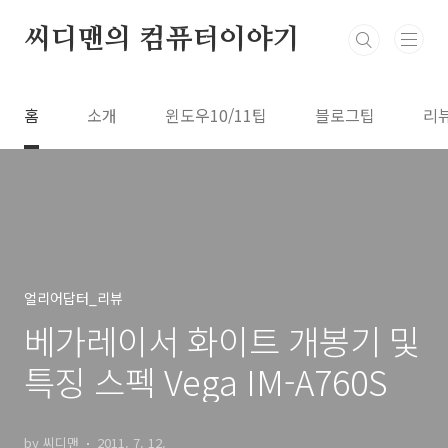
본문 바로가기
씨디맨의 컴퓨터이야기
홈
소개
윈도우10/11팁
블로그팁
리
얼리어답터_리뷰
베가레이서 화이트 개봉기 및
특징 스펙 Vega IM-A760S
by 씨디맨
2011. 7. 12.