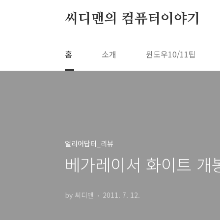
본문 바로가기
씨디맨의 컴퓨터이야기
홈
소개
윈도우10/11팁
얼리어답터_리뷰
베가레이서 화이트 개봉기 
by 씨디맨
2011. 7. 12.