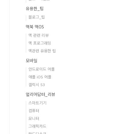
유용한_팁
블로그_팁
맥북 맥OS
맥 관련 리뷰
맥 프로그래밍
맥관련 유용한 팁
모바일
안드로이드 어플
애플 iOS 어플
갤럭시 S3
얼리어답터_리뷰
스마트기기
컴퓨터
모니터
그래픽카드
하드디스크