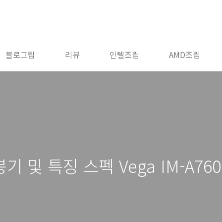
블로그팁
리뷰
인텔조립
AMD조립
및 특징 스펙 Vega IM-A760