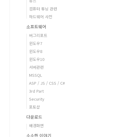
뉴스
컴퓨터 튜닝 관련
하드웨어 사전
소프트웨어
버그리포트
윈도우7
윈도우8
윈도우10
서버관련
MSSQL
ASP / JS / CSS / C#
3rd Part
Security
포토샵
다운로드
배경화면
소소한 이야기