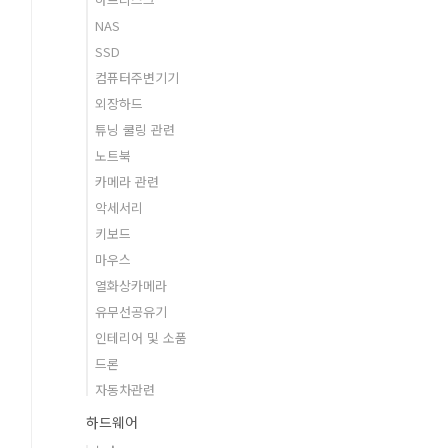
NAS
SSD
컴퓨터주변기기
외장하드
튜닝 쿨링 관련
노트북
카메라 관련
악세서리
키보드
마우스
열화상카메라
유무선공유기
인테리어 및 소품
드론
자동차관련
하드웨어