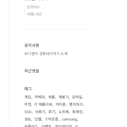
삼성SDI
여행/사진
공지사항
씨디맨의 컴퓨터이야기 소개
최근댓글
태그
게임
카메라
제품
개봉기
모바일
추천
IT 제품리뷰
아이폰
벤치마크
SSD
사용기
후기
노트북
동영상
성능
인텔
스마트폰
samsung
유플러스
이벤트
얼리어답터
It