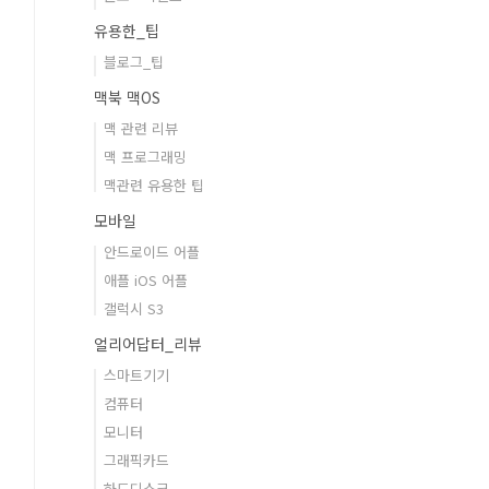
유용한_팁
블로그_팁
맥북 맥OS
맥 관련 리뷰
맥 프로그래밍
맥관련 유용한 팁
모바일
안드로이드 어플
애플 iOS 어플
갤럭시 S3
얼리어답터_리뷰
스마트기기
컴퓨터
모니터
그래픽카드
하드디스크