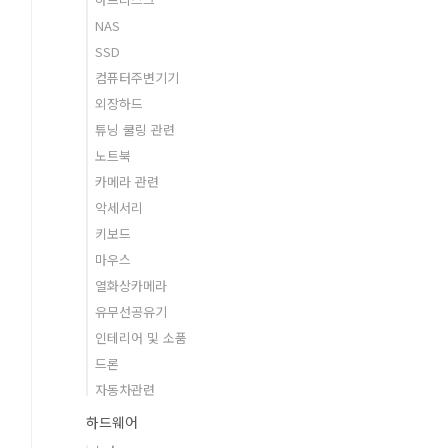
NAS
SSD
컴퓨터주변기기
외장하드
튜닝 쿨링 관련
노트북
카메라 관련
악세서리
키보드
마우스
열화상카메라
유무선공유기
인테리어 및 소품
드론
자동차관련
하드웨어