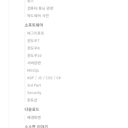
뉴스
컴퓨터 튜닝 관련
하드웨어 사전
소프트웨어
버그리포트
윈도우7
윈도우8
윈도우10
서버관련
MSSQL
ASP / JS / CSS / C#
3rd Part
Security
포토샵
다운로드
배경화면
소소한 이야기