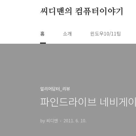
본문 바로가기
씨디맨의 컴퓨터이야기
홈
소개
윈도우10/11팁
얼리어답터_리뷰
파인드라이브 네비게이션
by 씨디맨
2011. 6. 10.