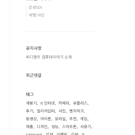
삼성SDI
여행/사진
공지사항
씨디맨의 컴퓨터이야기 소개
최근댓글
태그
개봉기
it 인터넷
카메라
유플러스
후기
얼리어답터
사진
벤치마크
동영상
아이폰
모바일
추천
게임
제품
디자인
성능
스마트폰
사용기
samsung
삼성
이벤트
리뷰
It