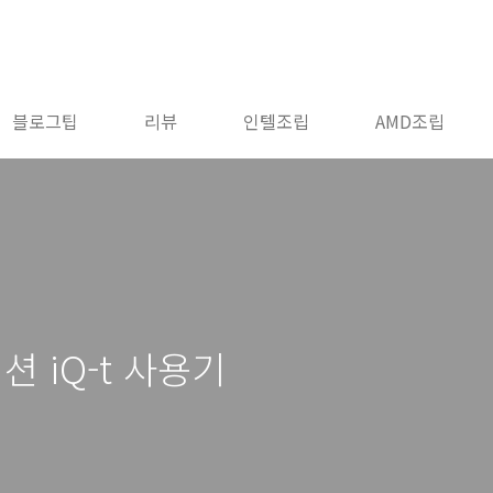
블로그팁
리뷰
인텔조립
AMD조립
 iQ-t 사용기