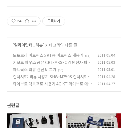
24
구독하기
'
얼리어답터_리뷰
' 카테고리의 다른 글
모토로라 아트릭스 SKT용 아트릭스 개봉기
2011.05.04
(11)
키보드 마우스 공유 CBL-MKSFC 강원전자 파일
2011.05.03
복사 클립보드 공유
아트릭스 리뷰 간단 비교기
2011.05.01
(18)
(30)
갤럭시S2 리뷰 사용기 SHW-M250S 갤럭시S2
2011.04.28
비교기 스펙
와이브로 맥북프로 사용기 4G KT 와이브로 에그
2011.04.27
(174)
EGG 뉴맥북프로 사용기
(12)
관련글