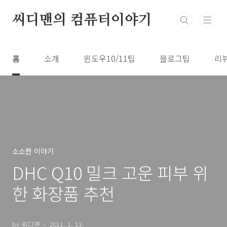
본문 바로가기
씨디맨의 컴퓨터이야기
홈
소개
윈도우10/11팁
블로그팁
리
소소한 이야기
DHC Q10 밀크 고운 피부 위
한 화장품 추천
by 씨디맨
2011. 1. 13.