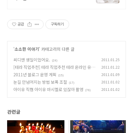
공감
구독하기
'
소소한 이야기
' 카테고리의 다른 글
씨디맨 생일이었어요.
2011.01.25
(24)
[테라 직업추천] 테라 직업추천 테라 온라인 유료
2011.01.22
게임 테라 게임사양
2011년 블로그 운영 계획
2011.01.09
(8)
(15)
눈길 안넘어지는 방법 보폭 조절
2011.01.02
(17)
아이유 직캠 아이유 마시멜로 있잖아 촬영
2011.01.02
(76)
관련글