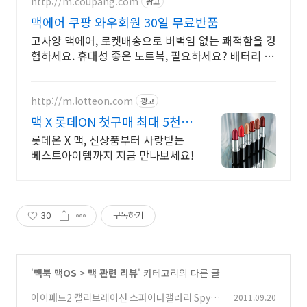
http://m.coupang.com
광고
맥에어 쿠팡 와우회원 30일 무료반품
고사양 맥에어, 로켓배송으로 버벅임 없는 쾌적함을 경
험하세요. 휴대성 좋은 노트북, 필요하세요? 배터리 걱
정 없이 쿠팡에서 구매하세요.
http://m.lotteon.com
광고
맥 X 롯데ON 첫구매 최대 5천원
혜택!
롯데온 X 맥, 신상품부터 사랑받는
베스트아이템까지 지금 만나보세요!
30
구독하기
'
맥북 맥OS
>
맥 관련 리뷰
' 카테고리의 다른 글
아이패드2 캘리브레이션 스파이더갤러리 Spyde
2011.09.20