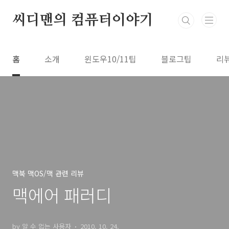
본문 바로가기
씨디맨의 컴퓨터이야기
홈
소개
윈도우10/11팁
블로그팁
리
맥북 맥OS/맥 관련 리뷰
맥에어 패러디
by 알 수 없는 사용자
2010. 10. 24.