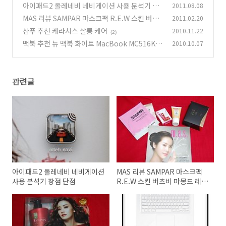
rGallery Desktop
아이패드2 올레네비 네비게이션 사용 분석기 장
2011.08.08
(11)
점 단점
MAS 리뷰 SAMPAR 마스크팩 R.E.W 스킨 버츠
2011.02.20
(11)
비 마몽드 레드킷
샴푸 추천 케라시스 살롱 케어
2010.11.22
(24)
(2)
맥북 추천 뉴 맥북 화이트 MacBook MC516K
2010.10.07
H/A 간단 사용기
(16)
관련글
아이패드2 올레네비 네비게이션
MAS 리뷰 SAMPAR 마스크팩
사용 분석기 장점 단점
R.E.W 스킨 버츠비 마몽드 레드
킷