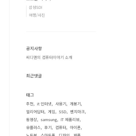
삼성SDI
여행/사진
공지사항
씨디맨의 컴퓨터이야기 소개
최근댓글
태그
추천
it 인터넷
사용기
개봉기
얼리어답터
게임
SSD
벤치마크
동영상
samsung
IT 제품리뷰
유플러스
후기
컴퓨터
아이폰
노트북
스마트폰
디자인
제품