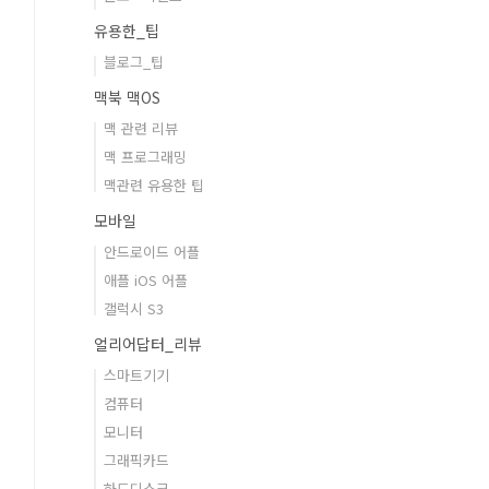
유용한_팁
블로그_팁
맥북 맥OS
맥 관련 리뷰
맥 프로그래밍
맥관련 유용한 팁
모바일
안드로이드 어플
애플 iOS 어플
갤럭시 S3
얼리어답터_리뷰
스마트기기
컴퓨터
모니터
그래픽카드
하드디스크