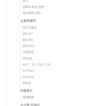
뉴스
컴퓨터 튜닝 관련
하드웨어 사전
소프트웨어
버그리포트
윈도우7
윈도우8
윈도우10
서버관련
MSSQL
ASP / JS / CSS / C#
3rd Part
Security
포토샵
다운로드
배경화면
소소한 이야기