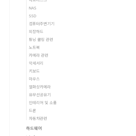
NAS
SSD
컴퓨터주변기기
외장하드
튜닝 쿨링 관련
노트북
카메라 관련
악세서리
키보드
마우스
열화상카메라
유무선공유기
인테리어 및 소품
드론
자동차관련
하드웨어