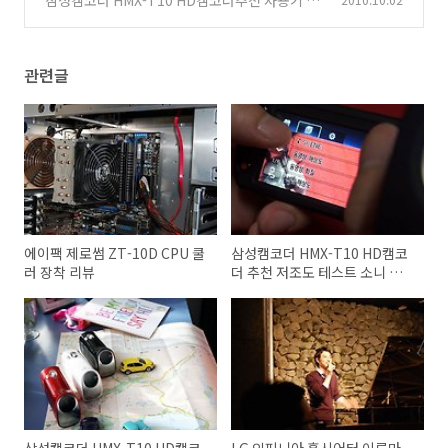
형 크기 비교 리뷰
(15)
관련글
에이팩 제로썸 ZT-10D CPU 쿨
삼성캠코더 HMX-T10 HD캠코
러 장착 리뷰
더 추천 저조도 테스트 소니 핸
디캠 HDR-CX550 이면조사형
센서 노이즈 테스트
삼성캠코더 HMX-T10 HD캠코
LG 인피니아 홈시어터 이루마