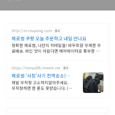
글, 한방명가 중소기업 훌륭
한 제품 소개
http://m.coupang.com
광고
제로썸 쿠팡 오늘 주문하고 내일 만나요
정확한 제로썸, 나만의 칵테일을! 와우회원 무제한 무
료배송. 와인 맛이 아쉽다면 에어레이터로 풍부한 아로
마를 경험하세요.
https://hanyul06.imweb.me
광고
제로썸 '사칭'사기 전액승소(3
억7천) 사례보유
제발 무작정 고소하지말아주세요.
무작정하면 한 푼도 못받습니다. (법
무법인 한율)