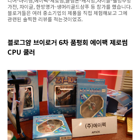
디어-마이쌤,에이팩-제로썸,클렘본-캐치맘,자이글-웰빙주방
가전, 자이글, 한방명가-생머리골드샴푸 등 참가를 했습니다.
블로거들은 여러 중소기업의 제품을 직접 체험해보고 그에
관련된 솔찍한 리뷰를 적는것이었죠.
블로그얌 브이로거 6차 품평회 에이팩 제로썸
CPU 쿨러