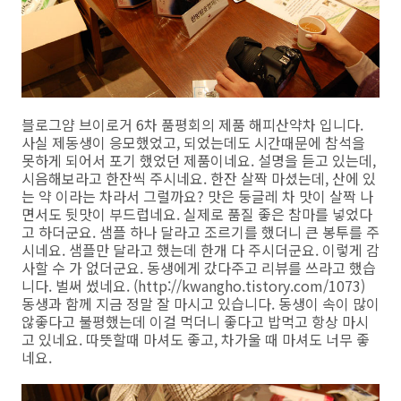
블로그얌 브이로거 6차 품평회의 제품 해피산약차 입니다.
사실 제동생이 응모했었고, 되었는데도 시간때문에 참석을
못하게 되어서 포기 했었던 제품이네요. 설명을 듣고 있는데,
시음해보라고 한잔씩 주시네요. 한잔 살짝 마셨는데, 산에 있
는 약 이라는 차라서 그럴까요? 맛은 둥글레 차 맛이 살짝 나
면서도 뒷맛이 부드럽네요. 실제로 품질 좋은 참마를 넣었다
고 하더군요. 샘플 하나 달라고 조르기를 했더니 큰 봉투를 주
시네요. 샘플만 달라고 했는데 한개 다 주시더군요. 이렇게 감
사할 수 가 없더군요. 동생에게 갔다주고 리뷰를 쓰라고 했습
니다. 벌써 썼네요. (http://kwangho.tistory.com/1073)
동생과 함께 지금 정말 잘 마시고 있습니다. 동생이 속이 많이
않좋다고 불평했는데 이걸 먹더니 좋다고 밥먹고 항상 마시
고 있네요. 따뜻할때 마셔도 좋고, 차가울 때 마셔도 너무 좋
네요.