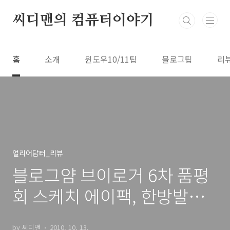
본문 바로가기
씨디맨의 컴퓨터이야기
홈
소개
윈도우10/11팁
블로그팁
리
얼리어답터_리뷰
블로그얌 브이로거 6차 품평
회 스케치 에이팩, 한방발효
법제, 쌤미디어, 클렘본, 자이
by 씨디맨
2010. 10. 13.