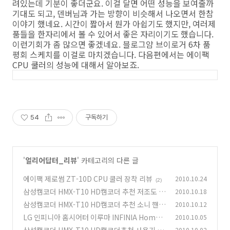
려있는데 기분이 좋더군요. 이걸 달면 어떤 성능을 보여줄까
기대도 되고, 덴버님과 가는 방향이 비슷해서 나오면서 한참
이야기 했네요. 시간이 짧아서 뭔가 아쉽기도 했지만, 여러제
품들을 한자리에서 볼 수 있어서 좋은 자리이기도 했습니다.
이런기회가 좀 많으면 좋겠네요. 블로그얌 브이로거 6차 품
평회 스케치를 이걸로 마치겠습니다. 다음편에서는 에이팩
CPU 쿨러의 성능에 대해서 알아보죠.
54
구독하기
'
얼리어답터_리뷰
' 카테고리의 다른 글
에이팩 제로썸 ZT-10D CPU 쿨러 장착 리뷰
2010.10.24
(2)
삼성캠코더 HMX-T10 HD캠코더 추천 저조도 테
2010.10.18
스트 소니 핸디캠 HDR-CX550 이면조사형 센서
삼성캠코더 HMX-T10 HD캠코더 추천 소니 핸디
2010.10.12
노이즈 테스트
캠 HDR-CX550, HDR-CX300 비교기
(1)
LG 인피니아 홈시어터 이루마 INFINIA HomeT
2010.10.05
(28)
heater 상세편
삼성캠코더 HMX-T10 HD캠코더추천 사용기 외
2010.10.02
(21)