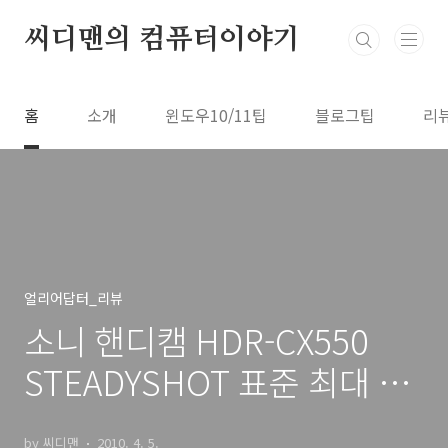
본문 바로가기
씨디맨의 컴퓨터이야기
홈
소개
윈도우10/11팁
블로그팁
리
얼리어답터_리뷰
소니 핸디캠 HDR-CX550
STEADYSHOT 표준 최대 망
원 울렁임 HDR-CX500 비교
by 씨디맨
2010. 4. 5.