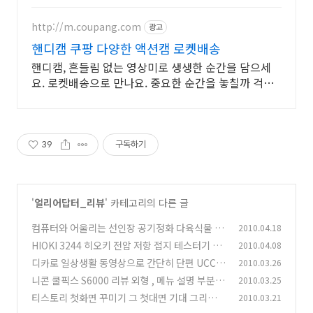
http://m.coupang.com
광고
핸디캠 쿠팡 다양한 액션캠 로켓배송
핸디캠, 흔들림 없는 영상미로 생생한 순간을 담으세
요. 로켓배송으로 만나요. 중요한 순간을 놓칠까 걱정
이라면, 안정적인 액션캠, 능숙하게 촬영하세요.
39
구독하기
'
얼리어답터_리뷰
' 카테고리의 다른 글
컴퓨터와 어울리는 선인장 공기정화 다육식물 3
2010.04.18
세트
HIOKI 3244 히오키 전압 저항 접지 테스터기 추
2010.04.08
(15)
천
디카로 일상생활 동영상으로 간단히 단편 UCC
2010.03.26
(16)
만들어보기
니콘 쿨픽스 S6000 리뷰 외형 , 메뉴 설명 부분
2010.03.25
(54)
(2
티스토리 첫화면 꾸미기 그 첫대면 기대 그리고
2010.03.21
9)
미흡한 점