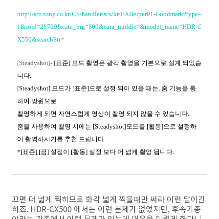
http://scs.sony.co.kr/CS/handler/scs/kr/EXHelper01-Goodmark?type=
1&soid=28709&cata_big=S09&cata_middle=&model_name=HDR-C
X550&searchStr=
[Steadyshot]- [
표준
]
모드 촬영은 광각 촬영을 기본으로 설계 되었습
니다
.
[Steadyshot]
모드가
[
표준
]
으로 설정 되어 있을 때는
,
줌 기능을 통
하여 망원으로
촬영하게 되면 자연스럽게 영상이 촬영 되지 않을 수 있습니다
..
줌을 사용하여 촬영 시에는
[Steadyshot]
모드를
[
활동
]
으로 설정하
여 촬영하시기를 추천 드립니다
.
*[
표준
],[
끔
]
설정이
[
활동
]
설정 보다 더 넓게 촬영 됩니다
.
끄면 더 넓게 찍히므로 화각 넓게 찍을때만 써라 이런 말이긴
하죠. HDR-CX500 에서는 이런 문제가 없었지만, 후속기종
이라는 기종에서 이런 문제가 있는데 대응을 이렇게 한다니