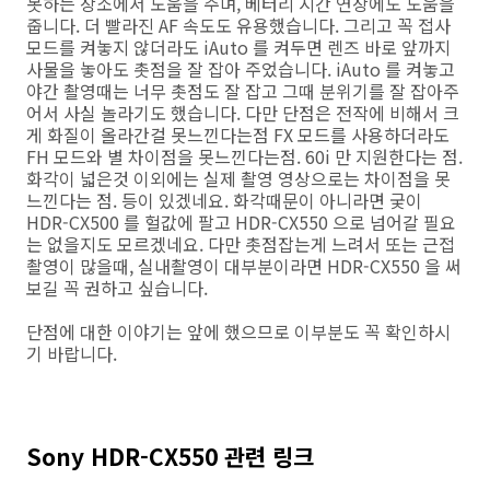
못하는 장소에서 도움을 주며, 베터리 시간 연장에도 도움을
줍니다. 더 빨라진 AF 속도도 유용했습니다. 그리고 꼭 접사
모드를 켜놓지 않더라도 iAuto 를 켜두면 렌즈 바로 앞까지
사물을 놓아도 촛점을 잘 잡아 주었습니다. iAuto 를 켜놓고
야간 촬영때는 너무 촛점도 잘 잡고 그때 분위기를 잘 잡아주
어서 사실 놀라기도 했습니다. 다만 단점은 전작에 비해서 크
게 화질이 올라간걸 못느낀다는점 FX 모드를 사용하더라도
FH 모드와 별 차이점을 못느낀다는점. 60i 만 지원한다는 점.
화각이 넓은것 이외에는 실제 촬영 영상으로는 차이점을 못
느낀다는 점. 등이 있겠네요. 화각때문이 아니라면 궂이
HDR-CX500 를 헐값에 팔고 HDR-CX550 으로 넘어갈 필요
는 없을지도 모르겠네요. 다만 촛점잡는게 느려서 또는 근접
촬영이 많을때, 실내촬영이 대부분이라면 HDR-CX550 을 써
보길 꼭 권하고 싶습니다.
단점에 대한 이야기는 앞에 했으므로 이부분도 꼭 확인하시
기 바랍니다.
Sony HDR-CX550 관련 링크