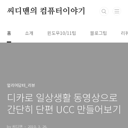
본문 바로가기
씨디맨의 컴퓨터이야기
홈
소개
윈도우10/11팁
블로그팁
리
얼리어답터_리뷰
디카로 일상생활 동영상으로
간단히 단편 UCC 만들어보기
by 씨디맨
2010. 3. 26.