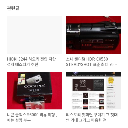
관련글
HIOKI 3244 히오키 전압 저항
소니 핸디캠 HDR-CX550
접지 테스터기 추천
STEADYSHOT 표준 최대 망원
울렁임 HDR-CX500 비교 단점
에 대해서
니콘 쿨픽스 S6000 리뷰 외형 ,
티스토리 첫화면 꾸미기 그 첫대
메뉴 설명 부분
면 기대 그리고 미흡한 점