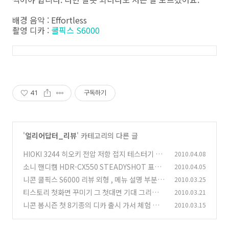
배경 음악 : Effortless
촬영 디카 :
쿨픽스 S6000
41
구독하기
'
얼리어답터_리뷰
' 카테고리의 다른 글
HIOKI 3244 히오키 전압 저항 접지 테스터기 추
2010.04.08
천
소니 핸디캠 HDR-CX550 STEADYSHOT 표준
2010.04.05
(16)
최대 망원 울렁임 HDR-CX500 비교 단점에 대해
니콘 쿨픽스 S6000 리뷰 외형 , 메뉴 설명 부분
2010.03.25
(2
서
(40)
티스토리 첫화면 꾸미기 그 첫대면 기대 그리고
2010.03.21
9)
미흡한 점
니콘 봄시즌 첫 8기종의 디카 출시 가서 체험 해
2010.03.15
(19)
보다
(33)