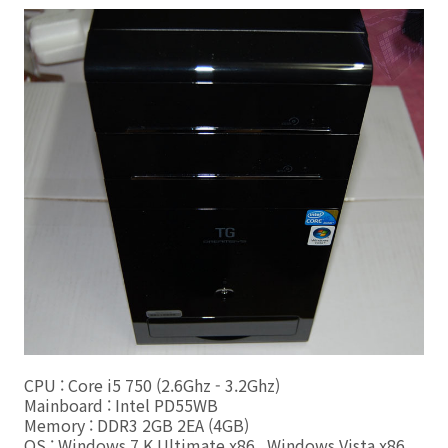
CPU : Core i5 750 (2.6Ghz - 3.2Ghz)
Mainboard : Intel PD55WB
Memory : DDR3 2GB 2EA (4GB)
OS : Windows 7 K Ultimate x86 , Windows Vista x86 ,