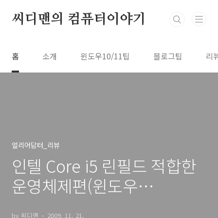
본문 바로가기
씨디맨의 컴퓨터이야기
홈
소개
윈도우10/11팁
블로그팁
리
얼리어답터_리뷰
인텔 Core i5 린필드 적합한
운영체제편(윈도우
7,Vista,XP)
by 씨디맨
2009. 11. 21.