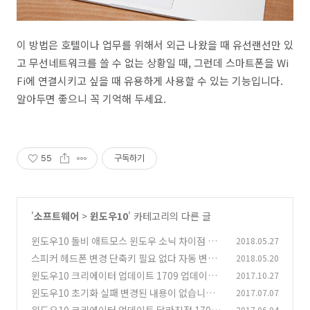
이 방법은 호텔이나 업무를 위해서 외근 나왔을 때 유선랜선만 있
고 무선네트워크를 쓸 수 없는 상황일 때, 그런데 스마트폰을 Wi
Fi에 연결시키고 싶을 때 유용하게 사용할 수 있는 기능입니다.
알아두면 좋으니 꼭 기억해 두세요.
55
구독하기
'
소프트웨어
>
윈도우10
' 카테고리의 다른 글
윈도우10 돌비 애트모스 윈도우 소닉 차이점 가
2018.05.27
상 7.1 설정
스피커 헤드폰 변경 단축키 필요 없다 자동 변경
2018.05.20
(8)
윈도우10 팁
윈도우10 크리에이터 업데이트 1709 업데이트
2017.10.27
(5)
GPU 그래프까지
윈도우10 초기화 실패 변경된 내용이 없습니다
2017.07.07
(2)
해결 방법
2017.06.04
(27)