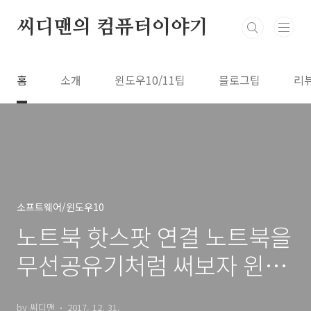
본문 바로가기
씨디맨의 컴퓨터이야기
홈
소개
윈도우10/11팁
블로그팁
리
소프트웨어/윈도우10
노트북 핫스팟 연결 노트북을
무선공유기처럼 써보자 윈도
우10 팁
by 씨디맨
2017. 12. 31.