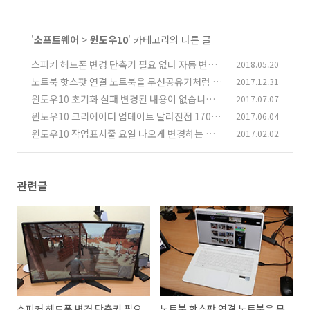
'
소프트웨어
>
윈도우10
' 카테고리의 다른 글
스피커 헤드폰 변경 단축키 필요 없다 자동 변경
2018.05.20
윈도우10 팁
노트북 핫스팟 연결 노트북을 무선공유기처럼 써
2017.12.31
(5)
보자 윈도우10 팁
윈도우10 초기화 실패 변경된 내용이 없습니다
2017.07.07
(9)
해결 방법
윈도우10 크리에이터 업데이트 달라진점 1703
2017.06.04
(27)
업데이트 방법
윈도우10 작업표시줄 요일 나오게 변경하는 방법
2017.02.02
(5)
(7)
관련글
스피커 헤드폰 변경 단축키 필요
노트북 핫스팟 연결 노트북을 무