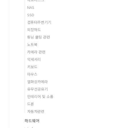
NAS
SSD
컴퓨터주변기기
외장하드
튜닝 쿨링 관련
노트북
카메라 관련
악세서리
키보드
마우스
열화상카메라
유무선공유기
인테리어 및 소품
드론
자동차관련
하드웨어