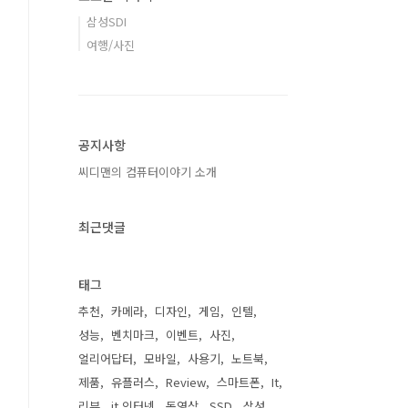
삼성SDI
여행/사진
공지사항
씨디맨의 컴퓨터이야기 소개
최근댓글
태그
추천
카메라
디자인
게임
인텔
성능
벤치마크
이벤트
사진
얼리어답터
모바일
사용기
노트북
제품
유플러스
Review
스마트폰
It
리뷰
it 인터넷
동영상
SSD
삼성