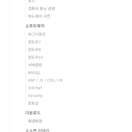
뉴스
컴퓨터 튜닝 관련
하드웨어 사전
소프트웨어
버그리포트
윈도우7
윈도우8
윈도우10
서버관련
MSSQL
ASP / JS / CSS / C#
3rd Part
Security
포토샵
다운로드
배경화면
소소한 이야기