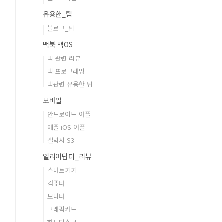
유용한_팁
블로그_팁
맥북 맥OS
맥 관련 리뷰
맥 프로그래밍
맥관련 유용한 팁
모바일
안드로이드 어플
애플 iOS 어플
갤럭시 S3
얼리어답터_리뷰
스마트기기
컴퓨터
모니터
그래픽카드
하드디스크