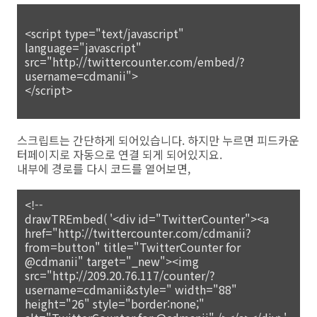
<script type="text/javascript"
language="javascript"
src="http://twittercounter.com/embed/?
username=cdmanii">
</script>
스크립트는 간단하게 되어있습니다. 하지만 누르면 피드카운
터페이지로 자동으로 연결 되게 되어있지요.
내부에 경로를 다시 코드를 열어보면,
<!--
drawTREmbed( '<div id="TwitterCounter"><a
href="http://twittercounter.com/cdmanii?
from=button" title="TwitterCounter for
@cdmanii" target="_new"><img
src="http://209.20.76.117/counter/?
username=cdmanii&style=" width="88"
height="26" style="border:none;"