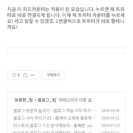
지금 이 피드카운터는 적용이 된 모습입니다. 누르면 제 트위
터로 바로 연결되게 됩니다. 이제 제 트위터 카운터를 누르세
요! 라고 말할 수 있겠죠. 1번클릭으로 트위터가 바로 뜰테니
까요!
5
구독하기
'
유용한_팁
>
블로그_팁
' 카테고리의 다른 글
블로그 방문자 늘리기 - 블로그 처음 시작 하기
2009.09.06
(1
블로그 서식 꾸미기 #2 - 플래쉬 소제목 활용하기
2009.09.01
0)
(동영상)
티스토리 블로그 스킨 분석해보자 - 둘째편
2009.07.23
(81)
(68)
티스토리 블로그 스킨 분석해보자 - 처음편
2009.04.21