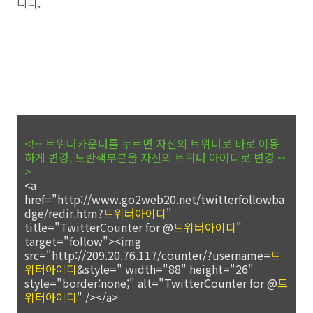
니다.
<!-- 트위터카운터를 누르면 자신의 트위터로 바로 이동
하게 변경, 노란색부분을 자신의 트위터 아이디로 변경 --
>
<a
href="http://www.go2web20.net/twitterfollowba
dge/redir.htm?
트위터아이디
"
title="TwitterCounter for @
트위터아이디
"
target="follow"><img
src="http://209.20.76.117/counter/?username=
트
위터아이디
&style=" width="88" height="26"
style="border:none;" alt="TwitterCounter for @
트
위터아이디
" /></a>