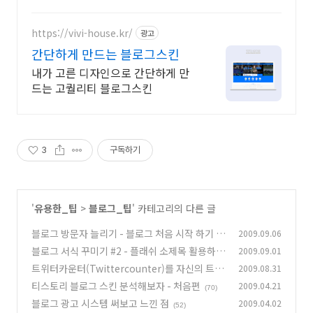
https://vivi-house.kr/
광고
간단하게 만드는 블로그스킨
내가 고른 디자인으로 간단하게 만
드는 고퀄리티 블로그스킨
3
구독하기
'
유용한_팁
>
블로그_팁
' 카테고리의 다른 글
블로그 방문자 늘리기 - 블로그 처음 시작 하기
2009.09.06
(1
블로그 서식 꾸미기 #2 - 플래쉬 소제목 활용하기
2009.09.01
0)
(동영상)
트위터카운터(Twittercounter)를 자신의 트위
2009.08.31
(81)
터로 바로 연결하기
티스토리 블로그 스킨 분석해보자 - 처음편
2009.04.21
(24)
(70)
블로그 광고 시스템 써보고 느낀 점
2009.04.02
(52)