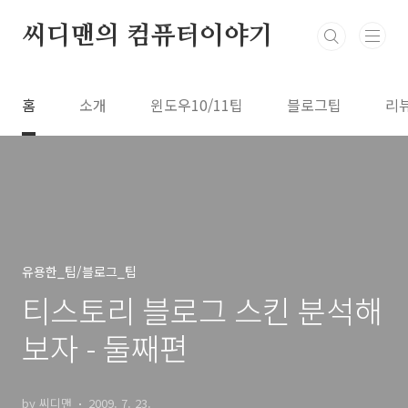
본문 바로가기
씨디맨의 컴퓨터이야기
홈
소개
윈도우10/11팁
블로그팁
리
유용한_팁/블로그_팁
티스토리 블로그 스킨 분석해
보자 - 둘째편
by 씨디맨
2009. 7. 23.