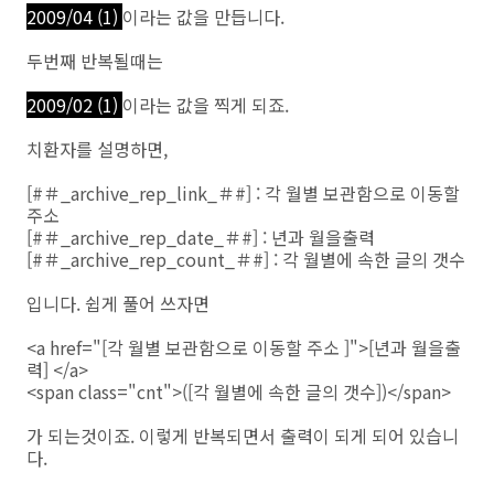
2009/04 (1)
이라는 값을 만듭니다.
두번째 반복될때는
2009/02 (1)
이라는 값을 찍게 되죠.
치환자를 설명하면,
[#＃_archive_rep_link_
＃
#]
: 각 월별 보관함으로 이동할
주소
[#
＃
_archive_rep_date_
＃
#]
: 년과 월을출력
[#
＃
_archive_rep_count_
＃
#]
: 각 월별에 속한 글의 갯수
입니다. 쉽게 풀어 쓰자면
<a href="[각 월별 보관함으로 이동할 주소 ]">[년과 월을출
력] </a>
<span class="cnt">([각 월별에 속한 글의 갯수])</span>
가 되는것이죠. 이렇게 반복되면서 출력이 되게 되어 있습니
다.