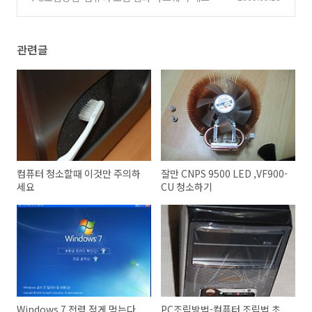
(93)
관련글
컴퓨터 청소할때 이것만 주의하
잘만 CNPS 9500 LED ,VF900-
세요
CU 청소하기
Windows 7 전력 적게 먹는다.
PC조립방법-컴퓨터 조립법 초