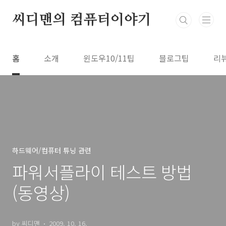
본문 바로가기
씨디맨의 컴퓨터이야기
홈
소개
윈도우10/11팁
블로그팁
리
하드웨어/컴퓨터 튜닝 관련
파워서플라이 테스트 방법
(동영상)
by 씨디맨
2009. 10. 16.