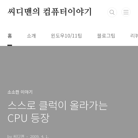
본문 바로가기
씨디맨의 컴퓨터이야기
홈
소개
윈도우10/11팁
블로그팁
리
소소한 이야기
스스로 클럭이 올라가는
CPU 등장
by 씨디맨
2009. 4. 1.