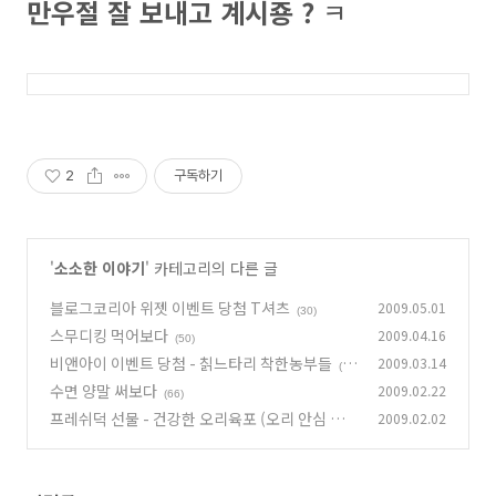
만우절 잘 보내고 계시죵 ?
ㅋ
2
구독하기
'
소소한 이야기
' 카테고리의 다른 글
블로그코리아 위젯 이벤트 당첨 T셔츠
2009.05.01
(30)
스무디킹 먹어보다
2009.04.16
(50)
비앤아이 이벤트 당첨 - 칡느타리 착한농부들
2009.03.14
(1
수면 양말 써보다
2009.02.22
7)
(66)
프레쉬덕 선물 - 건강한 오리육포 (오리 안심 육
2009.02.02
포)
(37)