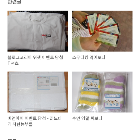
관련글
블로그코리아 위젯 이벤트 당첨
스무디킹 먹어보다
T셔츠
비앤아이 이벤트 당첨 - 칡느타
수면 양말 써보다
리 착한농부들