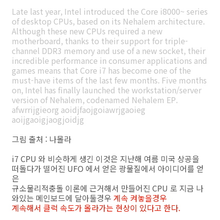
Late last year, Intel introduced the
Core i8000~
series
of desktop CPUs, based on its Nehalem architecture.
Although these new CPUs required a new
motherboard, thanks to their support for triple-
channel DDR3 memory and use of a new socket, their
incredible performance in consumer applications and
games means that Core i7 has become one of the
must-have items of the last few months. Five months
on, Intel has finally launched the workstation/server
version of Nehalem, codenamed Nehalem EP.
afwrrijgieorg aoidjfaojgoiawrjgaoieg
aoijgaoigjaogjoidjg
그림 출처 : 나몰라
i7 CPU 와 비슷하게 생긴 이것은 지난해 여름 미국 상공을
떠돌다가 떨어진 UFO 에서 얻은 광물질에서 아이디어를 얻
은
규소물리적충돌 이론에 근거해서 만들어진 CPU 로 지금 나
와있는 메인보드에 달아둘경우
계속 켜놓을경우
계속해서 클럭 속도가 올라가는 현상이 있다고 한다.