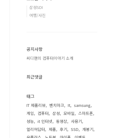
삼성SDI
여행/사진
공지사항
씨디맨의 컴퓨터이야기 소개
최근댓글
태그
IT 제품리뷰
벤치마크
It
samsung
게임
컴퓨터
삼성
모바일
스마트폰
성능
it 인터넷
동영상
사용기
얼리어답터
제품
후기
SSD
개봉기
유플러스
노트북
아이폰
이벤트