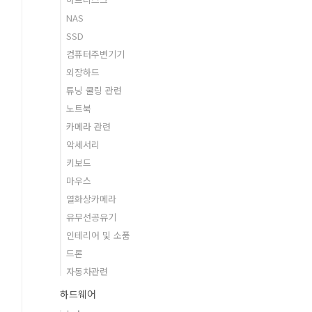
NAS
SSD
컴퓨터주변기기
외장하드
튜닝 쿨링 관련
노트북
카메라 관련
악세서리
키보드
마우스
열화상카메라
유무선공유기
인테리어 및 소품
드론
자동차관련
하드웨어