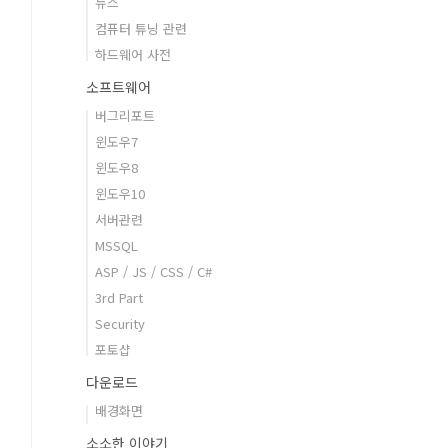
뉴스
컴퓨터 튜닝 관련
하드웨어 사전
소프트웨어
버그리포트
윈도우7
윈도우8
윈도우10
서버관련
MSSQL
ASP / JS / CSS / C#
3rd Part
Security
포토샵
다운로드
배경화면
소소한 이야기