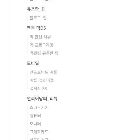
유용한_팁
블로그_팁
맥북 맥OS
맥 관련 리뷰
맥 프로그래밍
맥관련 유용한 팁
모바일
안드로이드 어플
애플 iOS 어플
갤럭시 S3
얼리어답터_리뷰
스마트기기
컴퓨터
모니터
그래픽카드
하드디스크