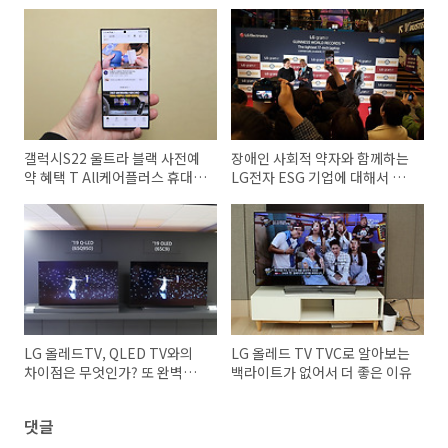
갤럭시S22 울트라 블랙 사전예
장애인 사회적 약자와 함께하는
약 혜택 T All케어플러스 휴대폰
LG전자 ESG 기업에 대해서 알
파손 보험까지
아보자
LG 올레드TV, QLED TV와의
LG 올레드 TV TVC로 알아보는
차이점은 무엇인가? 또 완벽한
백라이트가 없어서 더 좋은 이유
8K TV란?
댓글