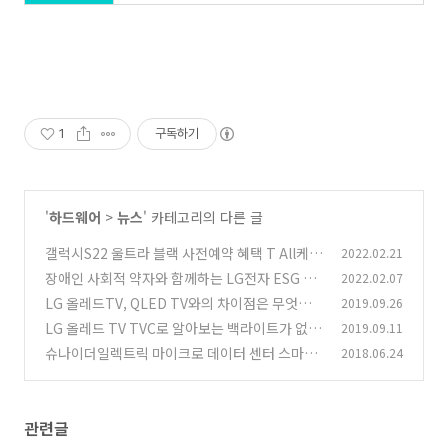
1
구독하기
'
하드웨어
>
뉴스
' 카테고리의 다른 글
갤럭시S22 울트라 블랙 사전예약 혜택 T All케어
2022.02.21
플러스 휴대폰 파손 보험까지
장애인 사회적 약자와 함께하는 LG전자 ESG 기
2022.02.07
(285)
업에 대해서 알아보자
LG 올레드TV, QLED TV와의 차이점은 무엇인
2019.09.26
(3)
가? 또 완벽한 8K TV란?
LG 올레드 TV TVC로 알아보는 백라이트가 없어
2019.09.11
(0)
서 더 좋은 이유
슈나이더일렉트릭 마이크로 데이터 센터 스마트
2018.06.24
(5)
벙커 시리즈
(0)
관련글