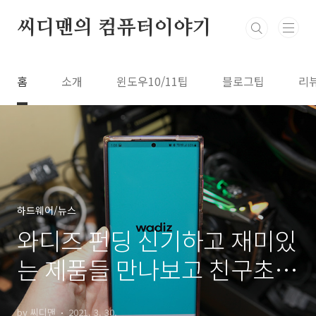
본문 바로가기
씨디맨의 컴퓨터이야기
홈
소개
윈도우10/11팁
블로그팁
리
하드웨어/뉴스
와디즈 펀딩 신기하고 재미있
는 제품들 만나보고 친구초대
혜택받기
by 씨디맨
2021. 3. 30.