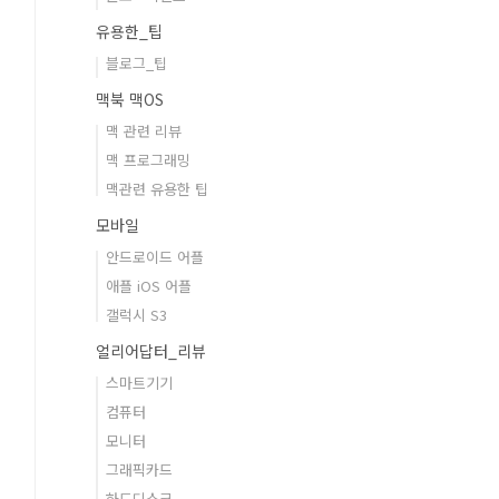
유용한_팁
블로그_팁
맥북 맥OS
맥 관련 리뷰
맥 프로그래밍
맥관련 유용한 팁
모바일
안드로이드 어플
애플 iOS 어플
갤럭시 S3
얼리어답터_리뷰
스마트기기
컴퓨터
모니터
그래픽카드
하드디스크