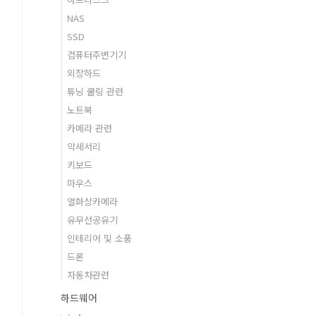
NAS
SSD
컴퓨터주변기기
외장하드
튜닝 쿨링 관련
노트북
카메라 관련
악세서리
키보드
마우스
열화상카메라
유무선공유기
인테리어 및 소품
드론
자동차관련
하드웨어