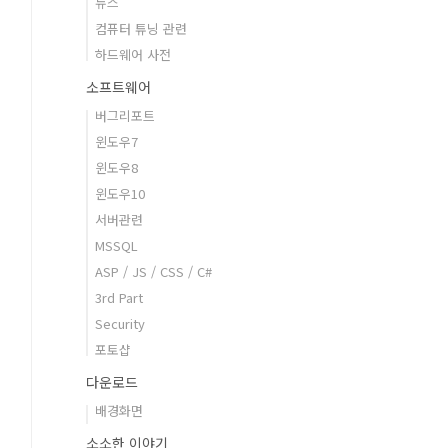
뉴스
컴퓨터 튜닝 관련
하드웨어 사전
소프트웨어
버그리포트
윈도우7
윈도우8
윈도우10
서버관련
MSSQL
ASP / JS / CSS / C#
3rd Part
Security
포토샵
다운로드
배경화면
소소한 이야기