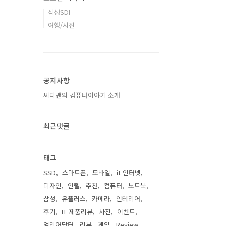
삼성SDI
여행/사진
공지사항
씨디맨의 컴퓨터이야기 소개
최근댓글
태그
SSD
스마트폰
모바일
it 인터넷
디자인
인텔
추천
컴퓨터
노트북
삼성
유플러스
카메라
인테리어
후기
IT 제품리뷰
사진
이벤트
얼리어답터
리뷰
게임
Review