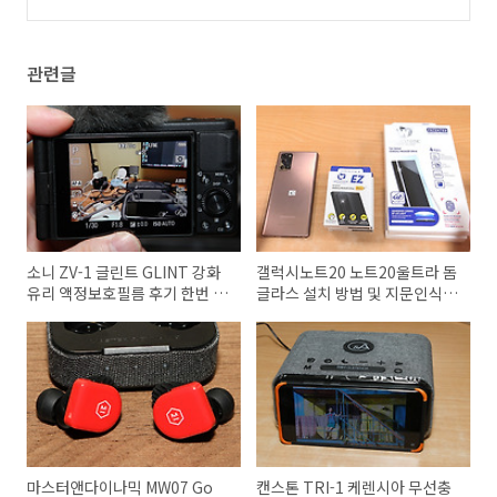
식 성능
(3)
관련글
소니 ZV-1 글린트 GLINT 강화
갤럭시노트20 노트20울트라 돔
유리 액정보호필름 후기 한번 붙
글라스 설치 방법 및 지문인식
이고 끝
삼성인증
마스터앤다이나믹 MW07 Go
캔스톤 TRI-1 케렌시아 무선충