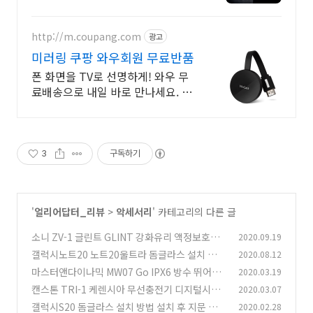
니에 쏙! 휴대용선풍기, 언제 어디서
나 시원함을 즐기세요.
http://m.coupang.com
광고
미러링 쿠팡 와우회원 무료반품
폰 화면을 TV로 선명하게! 와우 무
료배송으로 내일 바로 만나세요. 설
치 쉬운 미러링 동글! 고화질 비디오
사운드를 쿠팡에서 즐기세요.
3
구독하기
'
얼리어답터_리뷰
>
악세서리
' 카테고리의 다른 글
소니 ZV-1 글린트 GLINT 강화유리 액정보호필
2020.09.19
름 후기 한번 붙이고 끝
갤럭시노트20 노트20울트라 돔글라스 설치 방법
2020.08.12
(0)
및 지문인식 삼성인증
마스터앤다이나믹 MW07 Go IPX6 방수 뛰어도
2020.03.19
(3)
편안한 블루투스 이어폰
캔스톤 TRI-1 케렌시아 무선충전기 디지털시계
2020.03.07
(3)
블루투스스피커 라디오 스피커
갤럭시S20 돔글라스 설치 방법 설치 후 지문 인
2020.02.28
(2)