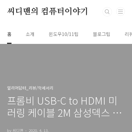
본문 바로가기
씨디맨의 컴퓨터이야기
홈
소개
윈도우10/11팁
블로그팁
리
얼리어답터_리뷰/악세서리
프롬비 USB-C to HDMI 미
러링 케이블 2M 삼성덱스 활
용까지
by 씨디맨
2020. 4. 13.