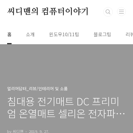
본문 바로가기
씨디맨의 컴퓨터이야기
홈
소개
윈도우10/11팁
블로그팁
리
얼리어답터_리뷰/인테리어 및 소품
침대용 전기매트 DC 프리미
엄 온열매트 셀리온 전자파
안전한 제품
by 씨디맨
2019. 9. 27.