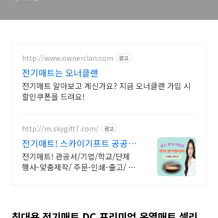
http://www.ownerclan.com
광고
전기매트는 오너클랜
전기매트 알아보고 계신가요? 지금 오너클랜 가입 시
할인쿠폰을 드려요!
http://m.skygift7.com/
광고
전기매트! 스카이기프트 공공기
관 우선구매 대상기업
전기매트! 관공서/기업/학교/단체
행사-맞춤제작/ 주문-인쇄-출고/ 가
격+품질+고객만족도 BEST/ 지금
바로 전화주세요!
침대용 전기매트 DC 프리미엄 온열매트 셀리