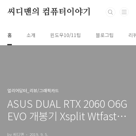
본문 바로가기
씨디맨의 컴퓨터이야기
홈
소개
윈도우10/11팁
블로그팁
리
얼리어답터_리뷰/그래픽카드
ASUS DUAL RTX 2060 O6G
EVO 개봉기 Xsplit Wtfast 제
공
by 씨디맨
2019. 9. 5.