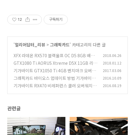
12
구독하기
'
얼리어답터_리뷰
>
그래픽카드
' 카테고리의 다른 글
XFX 라데온 RX570 블랙울프 OC D5 8GB 배틀
2018.06.26
그라운드 사용기
GTX1080 Ti AORUS Xtreme D5X 11GB 리뷰
2018.01.12
(3)
배틀그라운드 프레임
기가바이트 GTX1050 Ti 4GB 벤치마크 오버워
2017.03.06
(39)
치 배틀필드1 성능 소음
그래픽카드 바이오스 업데이트 방법 기가바이트
2016.10.09
(3)
GTX 1070 G1
기가바이트 RX470 비레퍼런스 쿨러 오버워치 성
2016.08.19
(4)
능
(2)
관련글