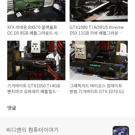
XFX 라데온 RX570 블랙울프
GTX1080 Ti AORUS Xtreme
OC D5 8GB 배틀그라운드 사용
D5X 11GB 리뷰 배틀그라운드
기
프레임
기가바이트 GTX1050 Ti 4GB
그래픽카드 바이오스 업데이트
벤치마크 오버워치 배틀필드1
방법 기가바이트 GTX 1070 G1
성능 소음
댓글
씨디맨의 컴퓨터이야기