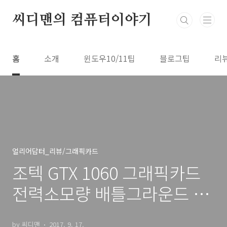
본문 바로가기
씨디맨의 컴퓨터이야기
홈
소개
윈도우10/11팁
블로그팁
리
얼리어답터_리뷰/그래픽카드
조텍 GTX 1060 그래픽카드
전력소모량 배틀그라운드 프
레임 테스트
by 씨디맨
2017. 9. 17.