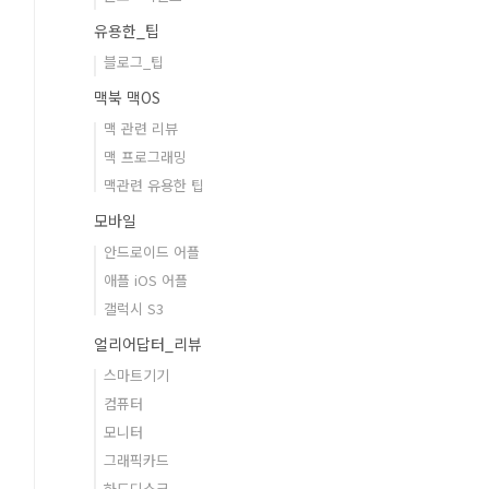
유용한_팁
블로그_팁
맥북 맥OS
맥 관련 리뷰
맥 프로그래밍
맥관련 유용한 팁
모바일
안드로이드 어플
애플 iOS 어플
갤럭시 S3
얼리어답터_리뷰
스마트기기
컴퓨터
모니터
그래픽카드
하드디스크