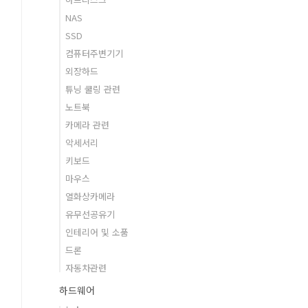
NAS
SSD
컴퓨터주변기기
외장하드
튜닝 쿨링 관련
노트북
카메라 관련
악세서리
키보드
마우스
열화상카메라
유무선공유기
인테리어 및 소품
드론
자동차관련
하드웨어