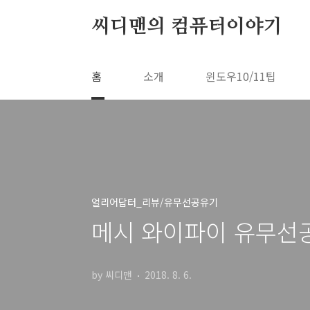
본문 바로가기
씨디맨의 컴퓨터이야기
홈
소개
윈도우10/11팁
얼리어답터_리뷰/유무선공유기
메시 와이파이 유무선공유
by 씨디맨
2018. 8. 6.