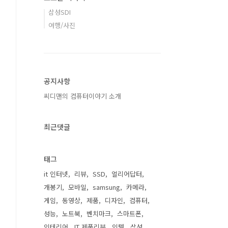
삼성SDI
여행/사진
공지사항
씨디맨의 컴퓨터이야기 소개
최근댓글
태그
it 인터넷
리뷰
SSD
얼리어답터
개봉기
모바일
samsung
카메라
게임
동영상
제품
디자인
컴퓨터
성능
노트북
벤치마크
스마트폰
인테리어
IT 제품리뷰
인텔
삼성