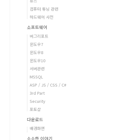
뉴스
컴퓨터 튜닝 관련
하드웨어 사전
소프트웨어
버그리포트
윈도우7
윈도우8
윈도우10
서버관련
MSSQL
ASP / JS / CSS / C#
3rd Part
Security
포토샵
다운로드
배경화면
소소한 이야기