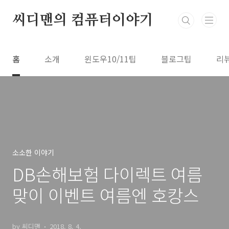
본문 바로가기
씨디맨의 컴퓨터이야기
홈
소개
윈도우10/11팁
블로그팁
리
소소한 이야기
DB손해보험 다이렉트 여름
맞이 이벤트 여름엔 호캉스
by 씨디맨
2018. 8. 4.