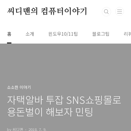
본문 바로가기
씨디맨의 컴퓨터이야기
홈
소개
윈도우10/11팁
블로그팁
리
소소한 이야기
자택알바 투잡 SNS쇼핑몰로
용돈벌이 해보자 민팅
by 씨디맨
2018. 7. 9.