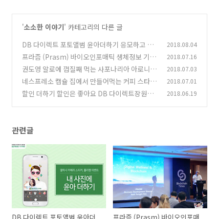
'
소소한 이야기
' 카테고리의 다른 글
DB 다이렉트 포토앨범 윤아더하기 응모하고 유
2018.08.04
럽 여행 가자
프라즘 (Prasm) 바이오인포매틱 생체정보 기반
2018.07.16
(1)
코인 상장
권도영 알로에 껍질째 먹는 사포나리아 아로니아
2018.07.03
(1)
즙 주스 먹자
네스프레소 캡슐 집에서 만들어먹는 커피 스타벅
2018.07.01
(0)
스 캡슐도 탐나
할인 더하기 할인은 좋아요 DB 다이렉트장원급
2018.06.19
(0)
제 이벤트
(1)
관련글
DB 다이렉트 포토앨범 윤아더
프라즘 (Prasm) 바이오인포매