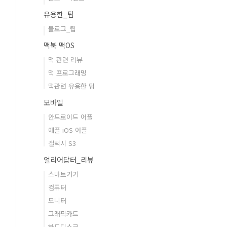
유용한_팁
블로그_팁
맥북 맥OS
맥 관련 리뷰
맥 프로그래밍
맥관련 유용한 팁
모바일
안드로이드 어플
애플 iOS 어플
갤럭시 S3
얼리어답터_리뷰
스마트기기
컴퓨터
모니터
그래픽카드
하드디스크