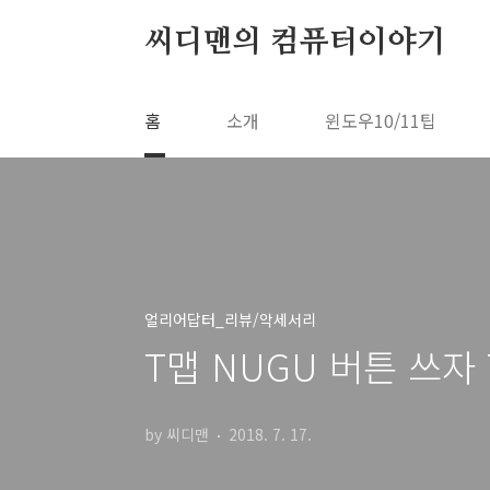
본문 바로가기
씨디맨의 컴퓨터이야기
홈
소개
윈도우10/11팁
얼리어답터_리뷰/악세서리
T맵 NUGU 버튼 쓰자
by 씨디맨
2018. 7. 17.