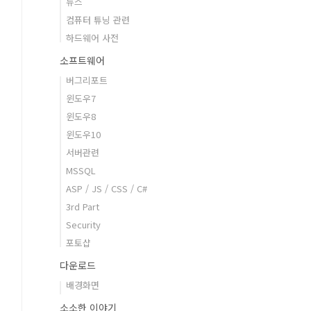
뉴스
컴퓨터 튜닝 관련
하드웨어 사전
소프트웨어
버그리포트
윈도우7
윈도우8
윈도우10
서버관련
MSSQL
ASP / JS / CSS / C#
3rd Part
Security
포토샵
다운로드
배경화면
소소한 이야기