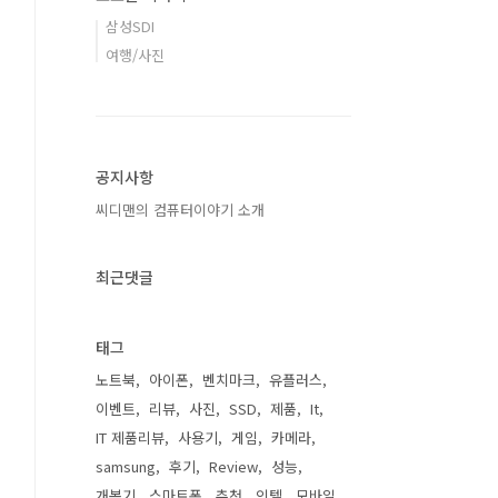
삼성SDI
여행/사진
공지사항
씨디맨의 컴퓨터이야기 소개
최근댓글
태그
노트북
아이폰
벤치마크
유플러스
이벤트
리뷰
사진
SSD
제품
It
IT 제품리뷰
사용기
게임
카메라
samsung
후기
Review
성능
개봉기
스마트폰
추천
인텔
모바일