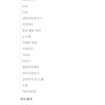
NAS
SSD
컴퓨터주변기기
외장하드
튜닝 쿨링 관련
노트북
카메라 관련
악세서리
키보드
마우스
열화상카메라
유무선공유기
인테리어 및 소품
드론
자동차관련
하드웨어