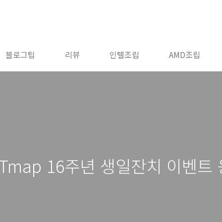
블로그팁
리뷰
인텔조립
AMD조립
 Tmap 16주년 생일잔치 이벤트