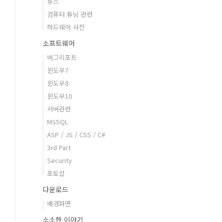
뉴스
컴퓨터 튜닝 관련
하드웨어 사전
소프트웨어
버그리포트
윈도우7
윈도우8
윈도우10
서버관련
MSSQL
ASP / JS / CSS / C#
3rd Part
Security
포토샵
다운로드
배경화면
소소한 이야기