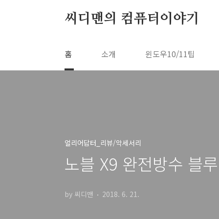
본문 바로가기
씨디맨의 컴퓨터이야기
홈
소개
윈도우10/11팁
얼리어답터_리뷰/악세서리
노블 X9 완전방수 블루
by 씨디맨
2018. 6. 21.