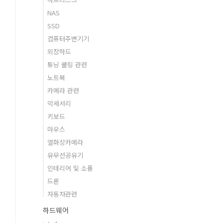
NAS
SSD
컴퓨터주변기기
외장하드
튜닝 쿨링 관련
노트북
카메라 관련
악세서리
키보드
마우스
열화상카메라
유무선공유기
인테리어 및 소품
드론
자동차관련
하드웨어