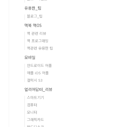
유용한_팁
블로그_팁
맥북 맥OS
맥 관련 리뷰
맥 프로그래밍
맥관련 유용한 팁
모바일
안드로이드 어플
애플 iOS 어플
갤럭시 S3
얼리어답터_리뷰
스마트기기
컴퓨터
모니터
그래픽카드
하드디스크