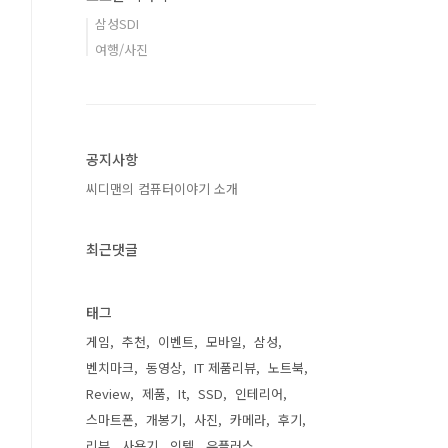
삼성SDI
여행/사진
공지사항
씨디맨의 컴퓨터이야기 소개
최근댓글
태그
게임
추천
이벤트
모바일
삼성
벤치마크
동영상
IT 제품리뷰
노트북
Review
제품
It
SSD
인테리어
스마트폰
개봉기
사진
카메라
후기
리뷰
사용기
인텔
유플러스