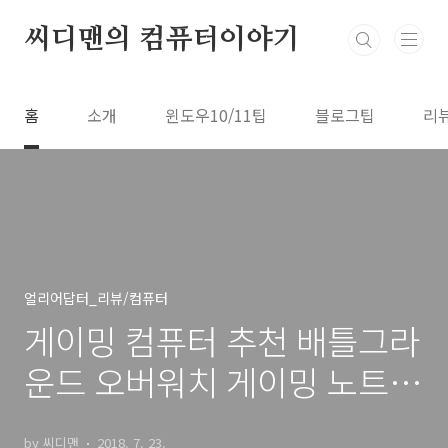
본문 바로가기
씨디맨의 컴퓨터이야기
홈
소개
윈도우10/11팁
블로그팁
리
얼리어답터_리뷰/컴퓨터
게이밍 컴퓨터 추천 배틀그라
운드 오버워치 게이밍 노트북
소개
by 씨디맨
2018. 7. 23.