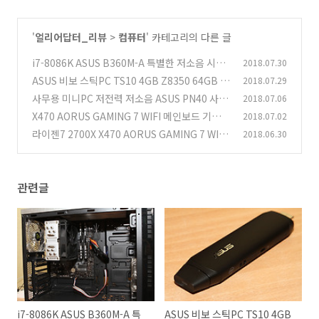
'
얼리어답터_리뷰
>
컴퓨터
' 카테고리의 다른 글
i7-8086K ASUS B360M-A 특별한 저소음 시스
2018.07.30
템 만들어보기
ASUS 비보 스틱PC TS10 4GB Z8350 64GB 사
2018.07.29
(1)
용기
사무용 미니PC 저전력 저소음 ASUS PN40 사용
2018.07.06
(4)
기
X470 AORUS GAMING 7 WIFI 메인보드 기능
2018.07.02
(13)
살펴보기
라이젠7 2700X X470 AORUS GAMING 7 WIFI
2018.06.30
(3)
조립기
(1)
관련글
i7-8086K ASUS B360M-A 특
ASUS 비보 스틱PC TS10 4GB