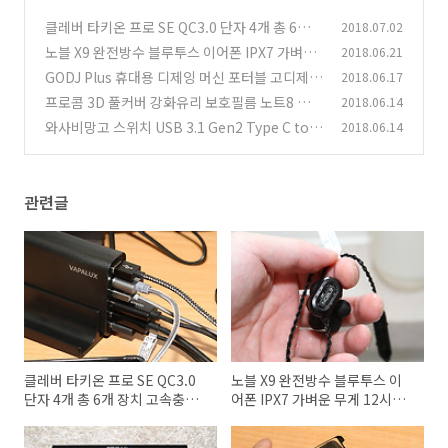
클레버 타키온 프로 SE QC3.0 단자 4개 총 6개
2018.07.02
장치 고속충전기
노블 X9 완전방수 블루투스 이어폰 IPX7 가벼운
2018.06.21
(2)
무게 12시간재생
GODJ Plus 휴대용 디제잉 머신 포터블 고디제이
2018.06.17
(2)
플러스 사용기
프로콤 3D 풀커버 강화유리 보호필름 노트8 전체
2018.06.14
(1)
부착형 후기
와사비망고 스위치 USB 3.1 Gen2 Type C to C
2018.06.14
(3)
케이블 후기
(1)
관련글
클레버 타키온 프로 SE QC3.0
노블 X9 완전방수 블루투스 이
단자 4개 총 6개 장치 고속충전
어폰 IPX7 가벼운 무게 12시간
기
재생