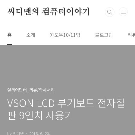
본문 바로가기
씨디맨의 컴퓨터이야기
홈
소개
윈도우10/11팁
블로그팁
리
얼리어답터_리뷰/악세서리
VSON LCD 부기보드 전자칠
판 9인치 사용기
by 씨디맨
2018. 6. 20.