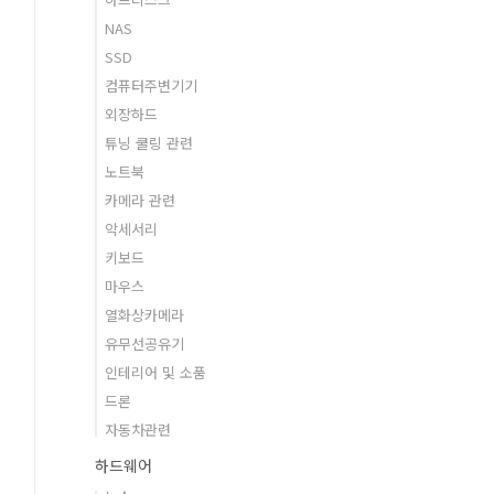
NAS
SSD
컴퓨터주변기기
외장하드
튜닝 쿨링 관련
노트북
카메라 관련
악세서리
키보드
마우스
열화상카메라
유무선공유기
인테리어 및 소품
드론
자동차관련
하드웨어