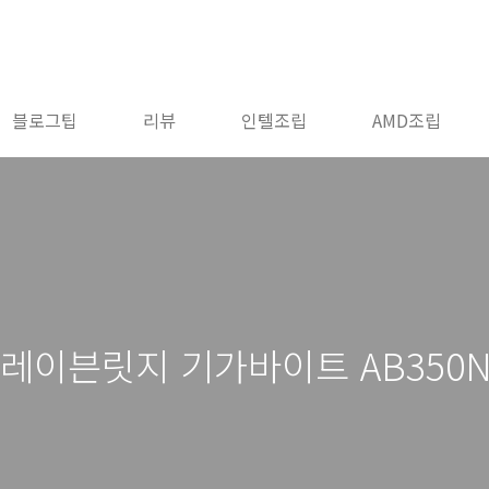
블로그팁
리뷰
인텔조립
AMD조립
G 레이븐릿지 기가바이트 AB350N-