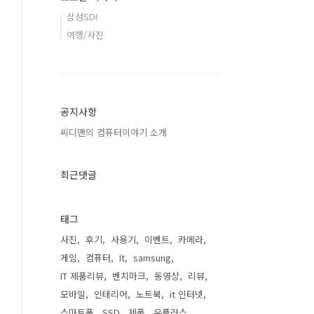
삼성SDI
여행/사진
공지사항
씨디맨의 컴퓨터이야기 소개
최근댓글
태그
사진
후기
사용기
이벤트
카메라
게임
컴퓨터
It
samsung
IT 제품리뷰
벤치마크
동영상
리뷰
모바일
인테리어
노트북
it 인터넷
스마트폰
SSD
제품
유플러스