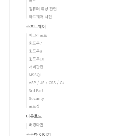
뉴스
컴퓨터 튜닝 관련
하드웨어 사전
소프트웨어
버그리포트
윈도우7
윈도우8
윈도우10
서버관련
MSSQL
ASP / JS / CSS / C#
3rd Part
Security
포토샵
다운로드
배경화면
소소한 이야기