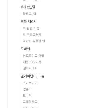
유용한_팁
블로그_팁
맥북 맥OS
맥 관련 리뷰
맥 프로그래밍
맥관련 유용한 팁
모바일
안드로이드 어플
애플 iOS 어플
갤럭시 S3
얼리어답터_리뷰
스마트기기
컴퓨터
모니터
그래픽카드
하드디스크