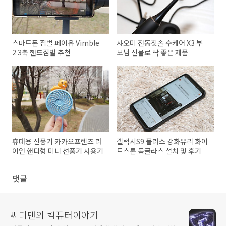
스마트폰 짐벌 페이유 Vimble
샤오미 전동칫솔 수케어 X3 부
2 3축 핸드짐벌 추천
모님 선물로 딱 좋은 제품
휴대용 선풍기 카카오프렌즈 라
갤럭시S9 플러스 강화유리 화이
이언 핸디형 미니 선풍기 사용기
트스톤 돔글라스 설치 및 후기
댓글
씨디맨의 컴퓨터이야기