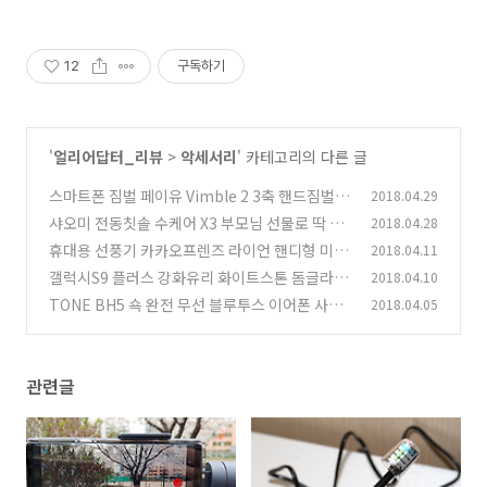
12
구독하기
'
얼리어답터_리뷰
>
악세서리
' 카테고리의 다른 글
스마트폰 짐벌 페이유 Vimble 2 3축 핸드짐벌
2018.04.29
추천
샤오미 전동칫솔 수케어 X3 부모님 선물로 딱 좋
2018.04.28
(11)
은 제품
휴대용 선풍기 카카오프렌즈 라이언 핸디형 미니
2018.04.11
(0)
선풍기 사용기
갤럭시S9 플러스 강화유리 화이트스톤 돔글라스
2018.04.10
(1)
설치 및 후기
TONE BH5 쇽 완전 무선 블루투스 이어폰 사용
2018.04.05
(10)
기
(1)
관련글