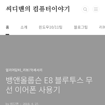
본문 바로가기
씨디맨의 컴퓨터이야기
홈
소개
윈도우10/11팁
블로그팁
리
얼리어답터_리뷰/악세서리
뱅앤올룹슨 E8 블루투스 무
선 이어폰 사용기
by 씨디맨
2018. 4. 27.