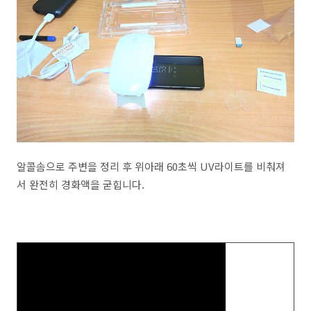
알콜솜으로 주변을 정리 후 위아래 60초씩 UV라이트를 비춰져
서 완전히 경화액을 굳힙니다.