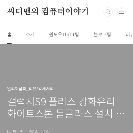
본문 바로가기
씨디맨의 컴퓨터이야기
홈
소개
윈도우10/11팁
블로그팁
리
얼리어답터_리뷰/악세서리
갤럭시S9 플러스 강화유리
화이트스톤 돔글라스 설치 및
후기
by 씨디맨
2018. 4. 10.