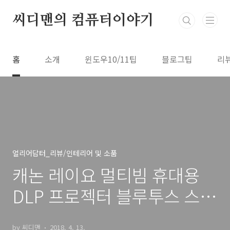
본문 바로가기
씨디맨의 컴퓨터이야기
홈
소개
윈도우10/11팁
블로그팁
리
얼리어답터_리뷰/인테리어 및 소품
캐논 레이요 멀티빔 휴대용
DLP 프로젝터 블루투스 스피
커 활용
by 씨디맨
2018. 4. 13.