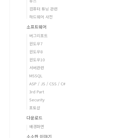
뉴스
컴퓨터 튜닝 관련
하드웨어 사전
소프트웨어
버그리포트
윈도우7
윈도우8
윈도우10
서버관련
MSSQL
ASP / JS / CSS / C#
3rd Part
Security
포토샵
다운로드
배경화면
소소한 이야기