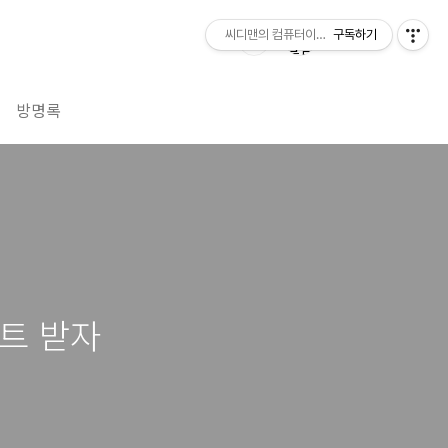
씨디맨의 컴퓨터이야기
구독하기
방명록
트 받자