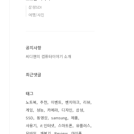
삼성SDI
여행/사진
공지사항
씨디맨의 컴퓨터이야기 소개
최근댓글
태그
노트북
추천
이벤트
벤치마크
리뷰
게임
성능
카메라
디자인
삼성
SSD
동영상
samsung
제품
사용기
it 인터넷
스마트폰
유플러스
모바일
개봉기
Review
아이폰