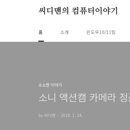
본문 바로가기
씨디맨의 컴퓨터이야기
홈
소개
윈도우10/11팁
소소한 이야기
소니 액션캠 카메라 정
by 씨디맨
2018. 1. 14.