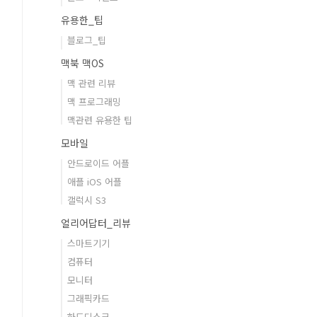
유용한_팁
블로그_팁
맥북 맥OS
맥 관련 리뷰
맥 프로그래밍
맥관련 유용한 팁
모바일
안드로이드 어플
애플 iOS 어플
갤럭시 S3
얼리어답터_리뷰
스마트기기
컴퓨터
모니터
그래픽카드
하드디스크