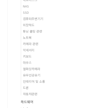
NAS
SSD
컴퓨터주변기기
외장하드
튜닝 쿨링 관련
노트북
카메라 관련
악세서리
키보드
마우스
열화상카메라
유무선공유기
인테리어 및 소품
드론
자동차관련
하드웨어