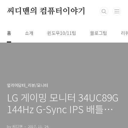
본문 바로가기
씨디맨의 컴퓨터이야기
홈
소개
윈도우10/11팁
블로그팁
리
얼리어답터_리뷰/모니터
LG 게이밍 모니터 34UC89G
144Hz G-Sync IPS 배틀그
라운드 게임
by 씨디맨
2017. 11. 24.