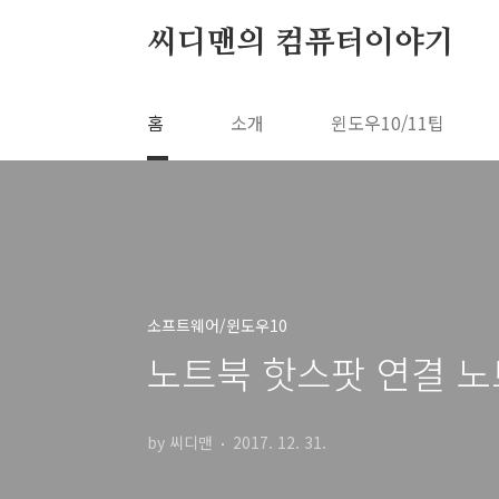
본문 바로가기
씨디맨의 컴퓨터이야기
홈
소개
윈도우10/11팁
소프트웨어/윈도우10
노트북 핫스팟 연결 노
by 씨디맨
2017. 12. 31.