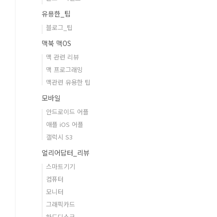
유용한_팁
블로그_팁
맥북 맥OS
맥 관련 리뷰
맥 프로그래밍
맥관련 유용한 팁
모바일
안드로이드 어플
애플 iOS 어플
갤럭시 S3
얼리어답터_리뷰
스마트기기
컴퓨터
모니터
그래픽카드
하드디스크