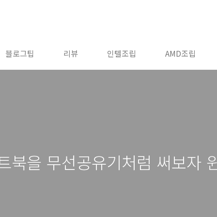
블로그팁
리뷰
인텔조립
AMD조립
트북을 무선공유기처럼 써보자 윈