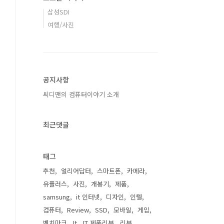
삼성SDI
여행/사진
공지사항
씨디맨의 컴퓨터이야기 소개
최근댓글
태그
추천
얼리어답터
스마트폰
카메라
유플러스
사진
개봉기
제품
samsung
it 인터넷
디자인
인텔
컴퓨터
Review
SSD
모바일
게임
벤치마크
It
IT 제품리뷰
리뷰