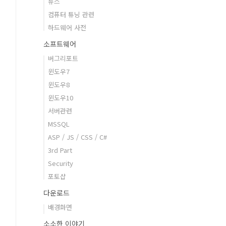
뉴스
컴퓨터 튜닝 관련
하드웨어 사전
소프트웨어
버그리포트
윈도우7
윈도우8
윈도우10
서버관련
MSSQL
ASP / JS / CSS / C#
3rd Part
Security
포토샵
다운로드
배경화면
소소한 이야기