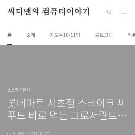
본문 바로가기
씨디맨의 컴퓨터이야기
홈
소개
윈도우10/11팁
블로그팁
리
소소한 이야기
롯데마트 서초점 스테이크 씨
푸드 바로 먹는 그로서란트
마켓
by 씨디맨
2017. 8. 17.