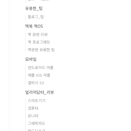
유용한_팁
블로그_팁
맥북 맥OS
맥 관련 리뷰
맥 프로그래밍
맥관련 유용한 팁
모바일
안드로이드 어플
애플 iOS 어플
갤럭시 S3
얼리어답터_리뷰
스마트기기
컴퓨터
모니터
그래픽카드
하드디스크