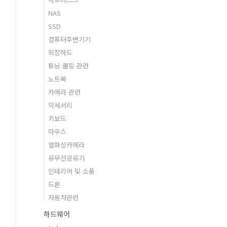
NAS
SSD
컴퓨터주변기기
외장하드
튜닝 쿨링 관련
노트북
카메라 관련
악세서리
키보드
마우스
열화상카메라
유무선공유기
인테리어 및 소품
드론
자동차관련
하드웨어