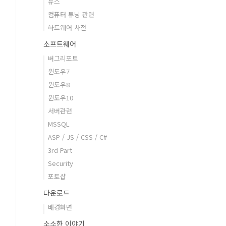
뉴스
컴퓨터 튜닝 관련
하드웨어 사전
소프트웨어
버그리포트
윈도우7
윈도우8
윈도우10
서버관련
MSSQL
ASP / JS / CSS / C#
3rd Part
Security
포토샵
다운로드
배경화면
소소한 이야기