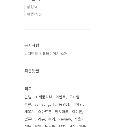
삼성SDI
여행/사진
공지사항
씨디맨의 컴퓨터이야기 소개
최근댓글
태그
인텔
IT 제품리뷰
이벤트
모바일
추천
samsung
It
동영상
디자인
개봉기
스마트폰
벤치마크
아이폰
컴퓨터
리뷰
후기
Review
사용기
성능
게임
노트북
SSD
사진
제품