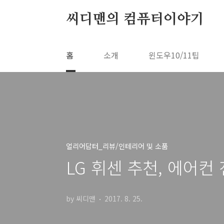
본문 바로가기
씨디맨의 컴퓨터이야기
홈
소개
윈도우10/11팁
얼리어답터_리뷰/인테리어 및 소품
LG 휘센 추천, 에어
by 씨디맨
2017. 8. 25.