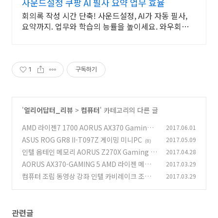
사운드설정 쿠팡 AI 필사 요약 업무 효율
회의록 작성 시간 단축! 사운드설정, AI가 자동 필사,
요약까지. 업무와 학습의 능률을 높이세요. 와우회원
캐시적립 혜택도 놓치지 마세요.
1
구독하기
'
얼리어답터_리뷰
>
컴퓨터
' 카테고리의 다른 글
AMD 라이젠7 1700 AORUS AX370 Gaming 5
2017.06.01
조립하기
ASUS ROG GR8 II-T097Z 게이밍 미니PC
2017.05.09
(1)
(8)
인텔 옵테인 메모리 AORUS Z270X Gaming 9
2017.04.28
AORUS AX370-GAMING 5 AMD 라이젠 메인보
2017.03.29
(7)
드 살펴보자
컴퓨터 조립 동영상 강좌 인텔 카비레이크 조립
2017.03.29
(13)
하기
(24)
관련글