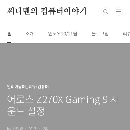
본문 바로가기
씨디맨의 컴퓨터이야기
홈
소개
윈도우10/11팁
블로그팁
리
얼리어답터_리뷰/컴퓨터
어로스 Z270X Gaming 9 사
운드 설정
by 씨디맨
2017. 4. 28.