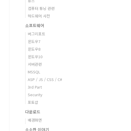
뉴스
컴퓨터 튜닝 관련
하드웨어 사전
소프트웨어
버그리포트
윈도우7
윈도우8
윈도우10
서버관련
MSSQL
ASP / JS / CSS / C#
3rd Part
Security
포토샵
다운로드
배경화면
소소한 이야기