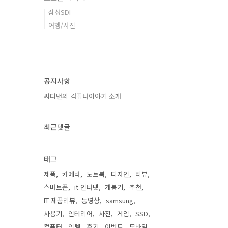
삼성SDI
여행/사진
공지사항
씨디맨의 컴퓨터이야기 소개
최근댓글
태그
제품
카메라
노트북
디자인
리뷰
스마트폰
it 인터넷
개봉기
추천
IT 제품리뷰
동영상
samsung
사용기
인테리어
사진
게임
SSD
컴퓨터
인텔
후기
이벤트
모바일