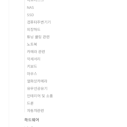
NAS
SSD
컴퓨터주변기기
외장하드
튜닝 쿨링 관련
노트북
카메라 관련
악세서리
키보드
마우스
열화상카메라
유무선공유기
인테리어 및 소품
드론
자동차관련
하드웨어