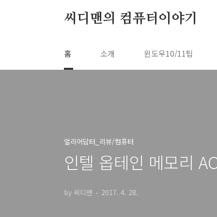
본문 바로가기
씨디맨의 컴퓨터이야기
홈
소개
윈도우10/11팁
얼리어답터_리뷰/컴퓨터
인텔 옵테인 메모리 AORU
by 씨디맨
2017. 4. 28.