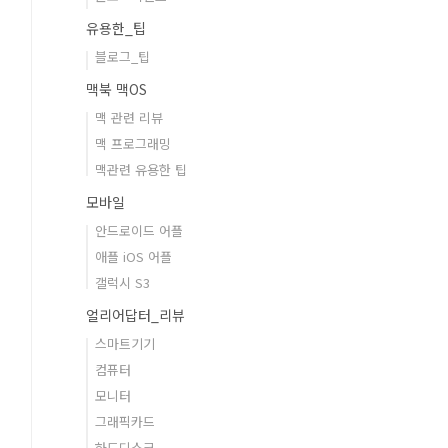
유용한_팁
블로그_팁
맥북 맥OS
맥 관련 리뷰
맥 프로그래밍
맥관련 유용한 팁
모바일
안드로이드 어플
애플 iOS 어플
갤럭시 S3
얼리어답터_리뷰
스마트기기
컴퓨터
모니터
그래픽카드
하드디스크