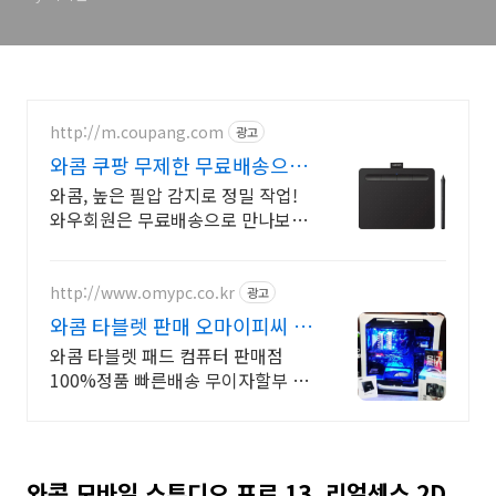
http://m.coupang.com
광고
와콤 쿠팡 무제한 무료배송으로
즐겨요
와콤, 높은 필압 감지로 정밀 작업!
와우회원은 무료배송으로 만나보세
요.
http://www.omypc.co.kr
광고
와콤 타블렛 판매 오마이피씨 믿
을수 있는 24년차 쇼핑몰
와콤 타블렛 패드 컴퓨터 판매점
100%정품 빠른배송 무이자할부 할
인 이벤트행사
와콤 모바일 스튜디오 프로 13, 리얼센스 2D