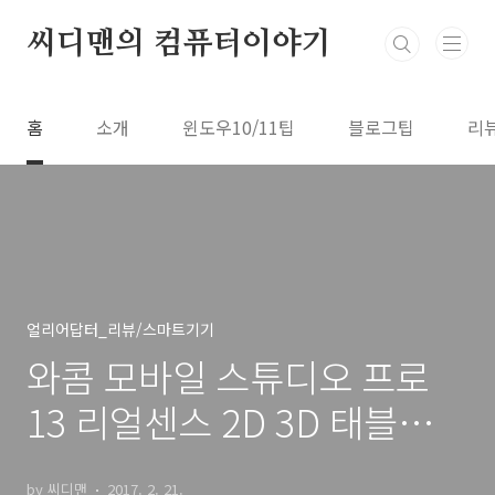
본문 바로가기
씨디맨의 컴퓨터이야기
홈
소개
윈도우10/11팁
블로그팁
리
얼리어답터_리뷰/스마트기기
와콤 모바일 스튜디오 프로
13 리얼센스 2D 3D 태블릿
PC
by 씨디맨
2017. 2. 21.