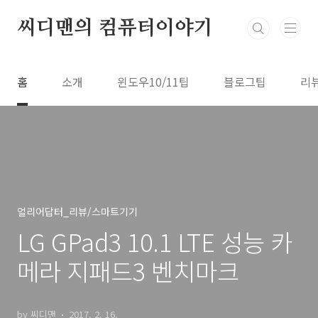
본문 바로가기
씨디맨의 컴퓨터이야기
홈
소개
윈도우10/11팁
블로그팁
리
얼리어답터_리뷰/스마트기기
LG GPad3 10.1 LTE 성능 카
메라 지패드3 벤치마크
by 씨디맨
2017. 2. 16.