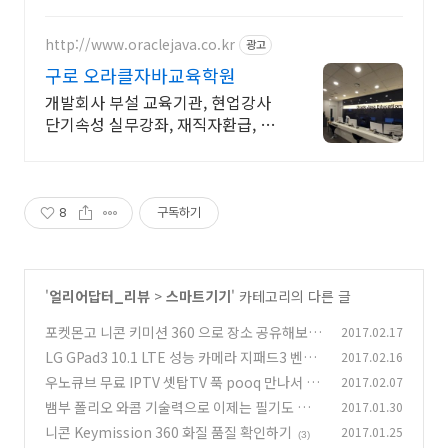
영화관처럼! 오늘주문 내일도착 로켓배송.
http://www.oraclejava.co.kr
광고
구로 오라클자바교육학원
개발회사 부설 교육기관, 현업강사
단기속성 실무강좌, 재직자환급, 구
직자 무료취업
8
구독하기
'
얼리어답터_리뷰
>
스마트기기
' 카테고리의 다른 글
포켓몬고 니콘 키미션 360 으로 장소 공유해보자
2017.02.17
LG GPad3 10.1 LTE 성능 카메라 지패드3 벤치
2017.02.16
(0)
마크
우노큐브 무료 IPTV 셋탑TV 푹 pooq 만나서 더
2017.02.07
(3)
강해지다
뱀부 폴리오 와콤 기술력으로 이제는 필기도 편하
2017.01.30
(11)
게 공유
니콘 Keymission 360 화질 품질 확인하기
2017.01.25
(2)
(3)