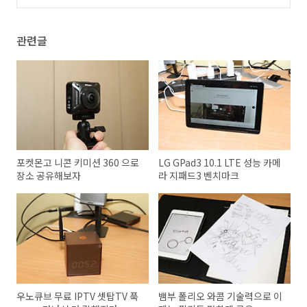
관련글
포켓몬고 니콘 키미션 360 으로
LG GPad3 10.1 LTE 성능 카메
장소 공유해보자
라 지패드3 벤치마크
우노큐브 무료 IPTV 셋탑TV 푹
뱀부 폴리오 와콤 기술력으로 이