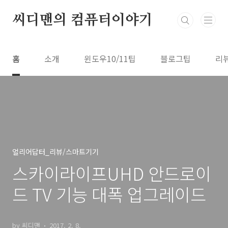
본문 바로가기
씨디맨의 컴퓨터이야기
홈
소개
윈도우10/11팁
블로그팁
리
얼리어답터_리뷰/스마트기기
스카이라이프UHD 안드로이
드 TV 기능 대폭 업그레이드
by 씨디맨
2017. 2. 8.