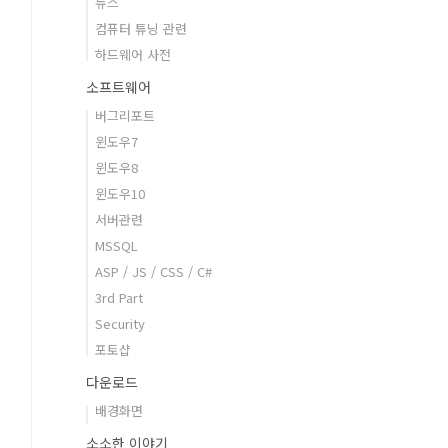
뉴스
컴퓨터 튜닝 관련
하드웨어 사전
소프트웨어
버그리포트
윈도우7
윈도우8
윈도우10
서버관련
MSSQL
ASP / JS / CSS / C#
3rd Part
Security
포토샵
다운로드
배경화면
소소한 이야기