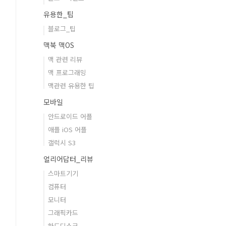
유용한_팁
블로그_팁
맥북 맥OS
맥 관련 리뷰
맥 프로그래밍
맥관련 유용한 팁
모바일
안드로이드 어플
애플 iOS 어플
갤럭시 S3
얼리어답터_리뷰
스마트기기
컴퓨터
모니터
그래픽카드
하드디스크