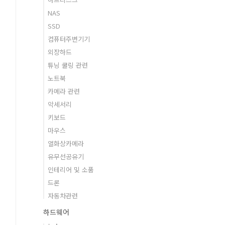
NAS
SSD
컴퓨터주변기기
외장하드
튜닝 쿨링 관련
노트북
카메라 관련
악세서리
키보드
마우스
열화상카메라
유무선공유기
인테리어 및 소품
드론
자동차관련
하드웨어