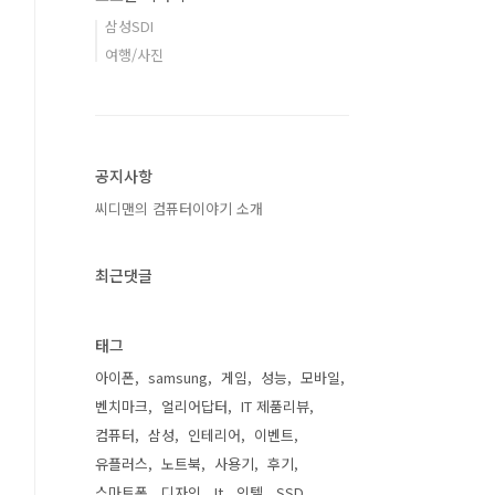
삼성SDI
여행/사진
공지사항
씨디맨의 컴퓨터이야기 소개
최근댓글
태그
아이폰
samsung
게임
성능
모바일
벤치마크
얼리어답터
IT 제품리뷰
컴퓨터
삼성
인테리어
이벤트
유플러스
노트북
사용기
후기
스마트폰
디자인
It
인텔
SSD